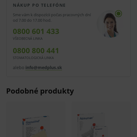
NÁKUP PO TELEFÓNE
Mriežkový tyl.
Sme vám k dispozícii počas pracovných dní
od 7.00 do 17.00 hod.
Biela vazelína.
0800 601 433
Jednoduchý odvod exsudátu.
VŠEOBECNÁ LINKA
Chráni rany pred prilepením.
0800 800 441
Podpora hojenia.
STOMATOLOGICKÁ LINKA
Je možné pristrihnúť.
alebo
info@medplus.sk
Rôzne rozmery.
Sterilné.
Oblasti použitia:
Vhodné na miesta po odbere kožných štepov,
popáleniny, rezné rany, odreniny.
Balenie: