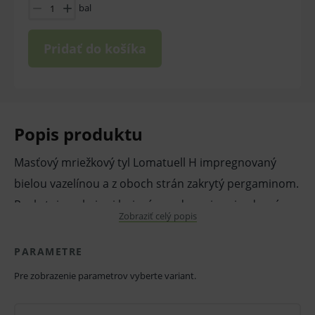
bal
Pridať do košíka
Popis produktu
Masťový mriežkový tyl Lomatuell H impregnovaný
bielou vazelínou a z oboch strán zakrytý pergaminom.
Poskytuje pokoj pri hojení a podporuje prirodzený
Zobraziť celý popis
priebeh hojenia. Tyl s veľkými okami podporuje ľahký
odvod exsudátu. Biela vazelína chráni povrchové rany
PARAMETRE
pred prilepením. Je možné podľa potreby nastrihať do
Pre zobrazenie parametrov vyberte variant.
požadovaného tvaru.
Vlastnosti a výhody: