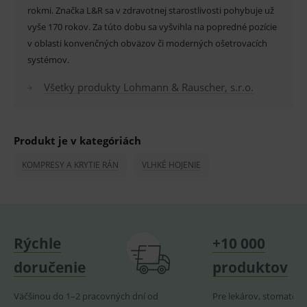
fungov
rokmi. Značka L&R sa v zdravotnej starostlivosti pohybuje už
OnLine
vyše 170 rokov. Za túto dobu sa vyšvihla na popredné pozície
smarts
v oblasti konvenčných obväzov či moderných ošetrovacích
PHPSESSID
Zavřením
Univer
PHP.net
prohlížeče
identif
www.medplus.sk
systémov.
použív
udržov
Všetky produkty Lohmann & Rauscher, s.r.o.
promě
relací
uživate
_sp_ses.ef32
www.medplus.sk
30 minut
Cookie
pro
Produkt je v kategóriách
fungov
OnLine
smarts
KOMPRESY A KRYTIE RÁN
VLHKÉ HOJENIE
ssupp.vid
www.medplus.sk
6 měsíců
Cookie
2 dny
pro
fungov
OnLine
smarts
Rýchle
+10 000
lastVisitedProducts
www.medplus.sk
1 rok
Cookie
uchová
naposl
doručenie
produktov
navští
produk
Väčšinou do 1–2 pracovných dní od
Pre lekárov, stomatoló
ssupp.visits
www.medplus.sk
6 měsíců
Cookie