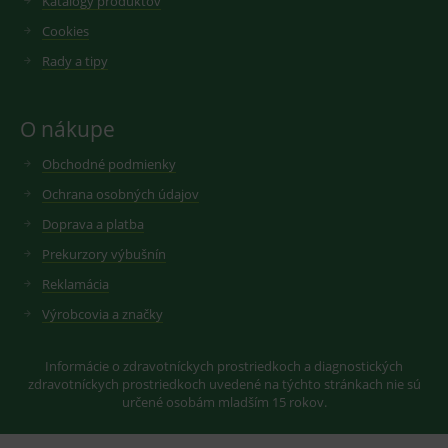
Katalógy produktov
VISITOR_INFO1_LIVE
6
Tento
Google LLC
měsíců
soubor
.youtube.com
sid
.seznam.cz
1 měsíc
Cookie od
Cookies
cookie
seznam.cz
nastavuje
googlu.
Rady a tipy
Youtube ke
Slouží pro
sledování
zobrazení
uživatelskýc
vhodné
předvoleb
reklamy.
pro videa
O nákupe
Youtube
_ga_GXRFBLV37P
.medplus.sk
2 roky
Cookie pro
vložená do
měření
webů; může
Obchodné podmienky
návštěvnosti
také určit,
ve službě
zda
google
Ochrana osobných údajov
návštěvník
analytics.
webu
Doprava a platba
používá
novou nebo
Prekurzory výbušnín
starou verzi
rozhraní
Reklamácia
Youtube.
Výrobcovia a značky
Informácie o zdravotníckych prostriedkoch a diagnostických
zdravotníckych prostriedkoch uvedené na týchto stránkach nie sú
určené osobám mladším 15 rokov.