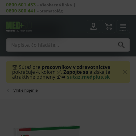
0800 601 433
–
Všeobecná linka
0800 800 441
–
Stomatológ
menu
🏆 Súťaž pre
pracovníkov v zdravotníctve
pokračuje 4. kolom ✅.
Zapojte sa
a získajte
atraktívne odmeny 🎁➡️
sutaz.medplus.sk
Vlhké hojenie