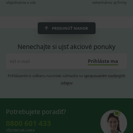
2 dny
pro
objednania u vás
veterinárov aj firmy
fungov
OnLine
smarts
CookieScriptConsent
1 rok
Tento 
CookieScript
cookie
www.medplus.sk
PRESUNÚŤ NAHOR
použív
služba
Cookie
Script.
Nenechajte si ujsť akciové ponuky
zapama
předvo
souhla
soubo
Prihláste ma
Váš e-mail
cookie
návště
Je nutn
Prihlásením k odberu noviniek súhlasíte so
spracovaním osobných
banne
cookie
údajov
Cookie
Script
fungov
správn
Potrebujete poradiť?
0800 601 433
Provider
/
Název
Vyprší
Popis
Provider
Doména
/
VŠEOBECNÁ LINKA
Název
Vyprší
Popis