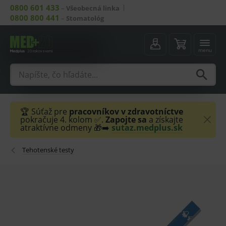
0800 601 433
–
Všeobecná linka
0800 800 441
–
Stomatológ
menu
🏆 Súťaž pre
pracovníkov v zdravotníctve
pokračuje 4. kolom ✅.
Zapojte sa
a získajte
atraktívne odmeny 🎁➡️
sutaz.medplus.sk
Tehotenské testy