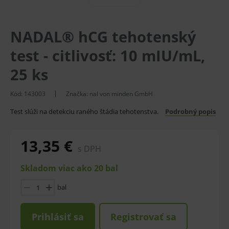
NADAL® hCG tehotenský
test - citlivosť: 10 mIU/mL,
25 ks
Kód:
143003
Značka:
nal von minden GmbH
Test slúži na detekciu raného štádia tehotenstva.
Podrobný popis
13,35 €
s DPH
Skladom viac ako 20 bal
bal
Prihlásiť sa
Registrovať sa