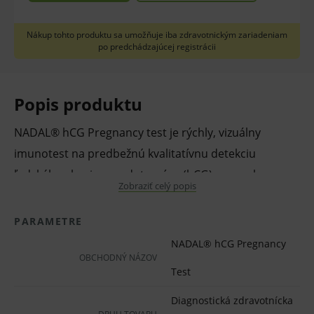
Nákup tohto produktu sa umožňuje iba zdravotnickým zariadeniam
po predchádzajúcej registrácii
Popis produktu
NADAL® hCG Pregnancy test je rýchly, vizuálny
imunotest na predbežnú kvalitatívnu detekciu
ľudského choriogonadotropínu (hCG) vo vzorke
Zobraziť celý popis
ľudského moču alebo séra.Test slúži na detekciu
raného štádia tehotenstva a je určený iba na
PARAMETRE
profesionálne použitie.
NADAL® hCG Pregnancy
Slúžiaci na detekciu hCG pri koncentrácii 10 mIU/ml v
OBCHODNÝ NÁZOV
Test
moči.
Diagnostická zdravotnícka