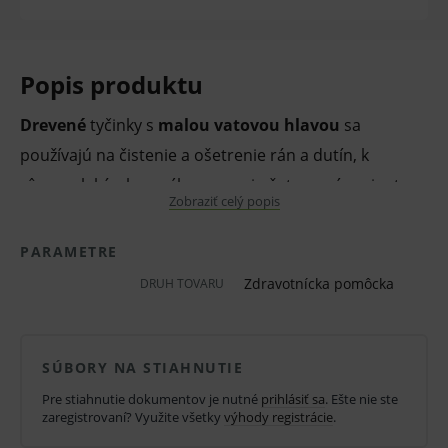
Popis produktu
Drevené
tyčinky s
malou vatovou hlavou
sa
používajú na čistenie a ošetrenie rán a dutín, k
rôznym lekárskym výkonom pri ošetrovaní pacientov,
Zobraziť celý popis
po namočení vatovej hlavičky do dezinfekčných
prostriedkov možno výrobok použiť na dezinfekciu
PARAMETRE
kože napr. pred vpichom ihly.
Zdravotnícka pomôcka
DRUH TOVARU
Dĺžka drevenej tyčinky je 15 cm, hlavička má 0,5 cm.
Návin vaty sa nestrapká a z tyčinky neskĺzava. Tyčinky
SÚBORY NA STIAHNUTIE
sú klinicky čisté, nesterilné.
Pre stiahnutie dokumentov je nutné
prihlásiť sa
. Ešte nie ste
zaregistrovaní? Využite všetky
výhody registrácie
.
Vlastnosti a výhody: