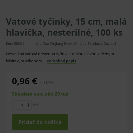
Vatové tyčinky, 15 cm, malá
hlavička, nesterilné, 100 ks
Kód:
00601
Značka:
Wujiang Hipro Medical Products Co., Ltd
Nesterilná vatová drevenná tyčinka s malou hlavou k rôznym
lekárskym výkonom.
Podrobný popis
0,96 €
s DPH
Skladom viac ako 20 bal
bal
Pridať do košíka