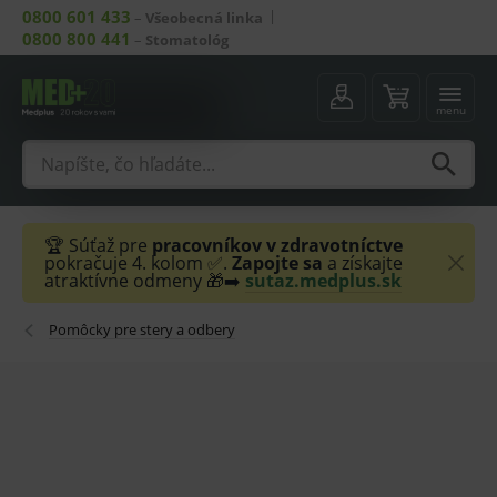
0800 601 433
–
Všeobecná linka
0800 800 441
–
Stomatológ
menu
🏆 Súťaž pre
pracovníkov v zdravotníctve
pokračuje 4. kolom ✅.
Zapojte sa
a získajte
atraktívne odmeny 🎁➡️
sutaz.medplus.sk
Pomôcky pre stery a odbery