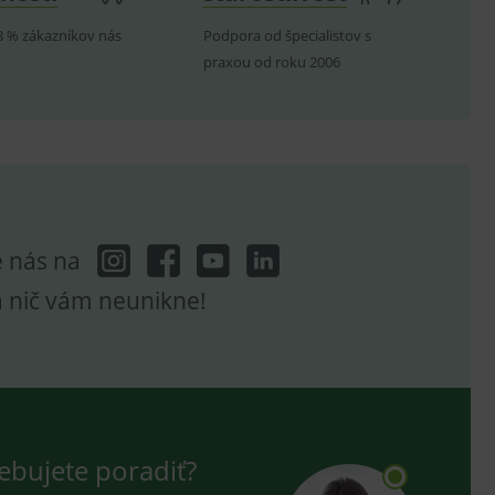
8 % zákazníkov nás
Podpora od špecialistov s
ení vhodné reklamy.
praxou od roku 2006
e analytics.
e nás na
a nič vám neunikne!
ebujete poradiť?