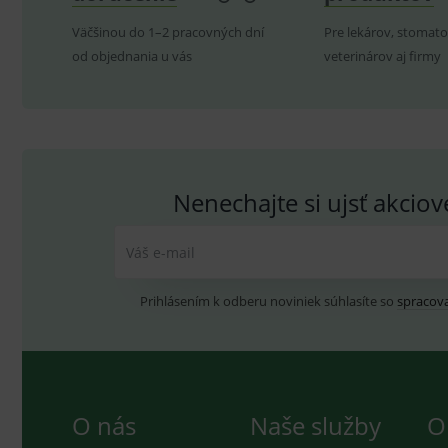
.yo
Väčšinou do 1–2 pracovných dní
Pre lekárov, stomato
sid
.se
od objednania u vás
veterinárov aj firmy
_ga_GXRFBLV37P
.me
Nenechajte si ujsť akcio
Váš e-mail
Prihlásením k odberu noviniek súhlasíte so
spracov
O nás
Naše služby
O