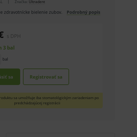
AL
Značka:
Ultradent
re zdravotnícke bielenie zubov.
Podrobný popis
€
s DPH
 3 bal
bal
ásiť sa
Registrovať sa
roduktu sa umožňuje iba stomatológickým zariadeniam po
predchádzajúcej registrácii