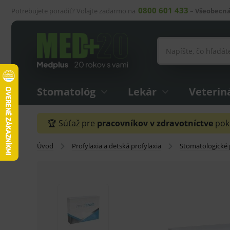
0800 601 433
Potrebujete poradiť? Volajte zadarmo na
–
Všeobecná
Stomatológ
Lekár
Veterin
🏆 Súťaž pre
pracovníkov v zdravotníctve
pokr
Úvod
Profylaxia a detská profylaxia
Stomatologické 