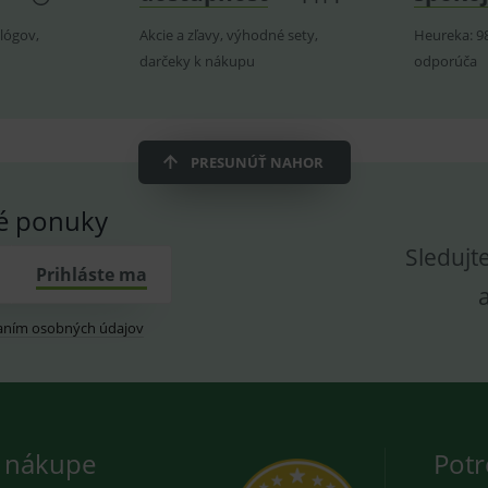
novou nebo starou verzi rozhraní Youtube.
prohlížeče
vložených videí.
utube.com
lógov,
Akcie a zľavy, výhodné sety,
Heureka: 9
znam.cz
1 měsíc
Cookie od seznam.cz googlu. Slouží pro zobraz
darčeky k nákupu
odporúča
dplus.sk
2 roky
Cookie pro měření návštěvnosti ve službě googl
PRESUNÚŤ NAHOR
vé ponuky
Sledujt
Prihláste ma
aním osobných údajov
 nákupe
Potr