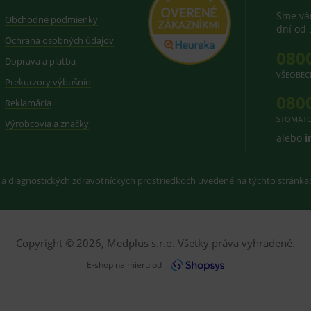
Sme vám
Obchodné podmienky
dní od 
Ochrana osobných údajov
080
Doprava a platba
VŠEOBEC
Prekurzory výbušnín
080
Reklamácia
STOMATO
Výrobcovia a značky
alebo
i
 a diagnostických zdravotníckych prostriedkoch uvedené na týchto stránk
Copyright © 2026, Medplus s.r.o. Všetky práva vyhradené.
E-shop na mieru od