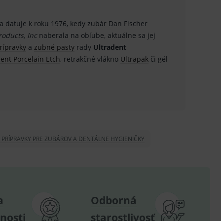
.
 sa datuje k roku 1976, kedy zubár Dan Fischer
.
roducts, Inc
naberala na obľube, aktuálne sa jej
prípravky
a
zubné pasty
rady
Ultradent
ů.
ent Porcelain Etch
, retrakčné vlákno
Ultrapak
či gél
.
om k zapamatování
e nutné, aby banner cookie
E PRÍPRAVKY PRE ZUBÁROV A DENTÁLNE HYGIENIČKY
hodné reklamy.
e analytics.
poruje cookies a
e analytics.
hodné reklamy.
a
Odborná
e analytics.
telských předvoleb pro
nosti
starostlivosť
těvník webu používá
dování zobrazení