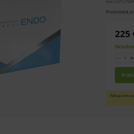
Kód:
UUP1270B
Prostriedok p
225 
Skladom
Prihl
Nákup tohto p