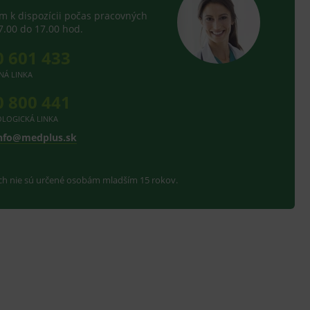
 k dispozícii počas pracovných
7.00 do 17.00 hod.
0 601 433
NÁ LINKA
0 800 441
LOGICKÁ LINKA
nfo@medplus.sk
ach nie sú určené osobám mladším 15 rokov.