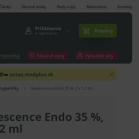
Články
Akciové letáky
Rady a tipy
Reklamácia
Kontakty
Prihlásenie
Prázdny
a registrácia
Výpredaj
Akciové ceny
Výhodné sety
 🎁➡️
sutaz.medplus.sk
 hygieničky
Opalescence Endo 35 %, 2 x 1,2 ml
escence Endo 35 %,
,2 ml