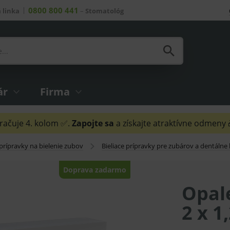
0800 800 441
 linka
–
Stomatológ
ár
Firma
ačuje 4. kolom ✅.
Zapojte sa
a získajte atraktívne odmeny
prípravky na bielenie zubov
Bieliace prípravky pre zubárov a dentálne
Doprava zadarmo
Opal
2 x 1