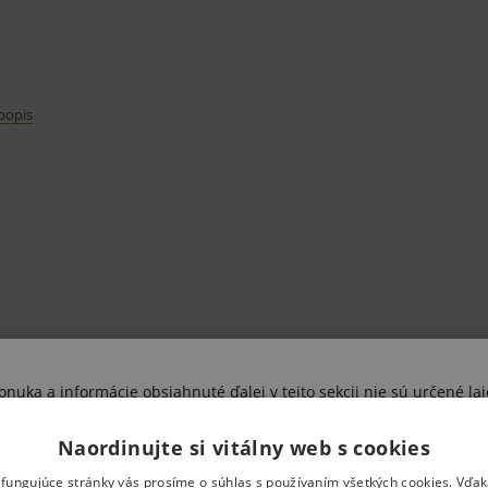
 popis
uka a informácie obsiahnuté ďalej v tejto sekcii nie sú určené lai
výhradne zdravotníckym odborníkom.
Naordinujte si vitálny web s cookies
vujete sa riziku ohrozenia svojho zdravia, poprípade aj zdravia ďal
ami nesprávne pochopené, interpretované, či využité na stanovenie
 fungujúce stránky vás prosíme o súhlas s používaním všetkých cookies. Vďa