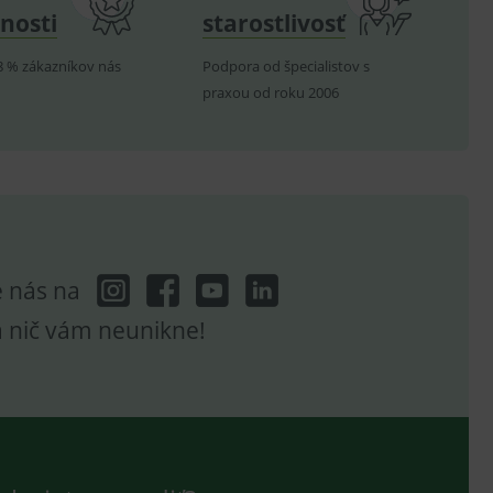
nosti
starostlivosť
.
8 % zákazníkov nás
Podpora od špecialistov s
.
praxou od roku 2006
ů.
.
om k zapamatování
e nutné, aby banner cookie
e nás na
a nič vám neunikne!
hodné reklamy.
e analytics.
poruje cookies a
e analytics.
hodné reklamy.
e analytics.
telských předvoleb pro