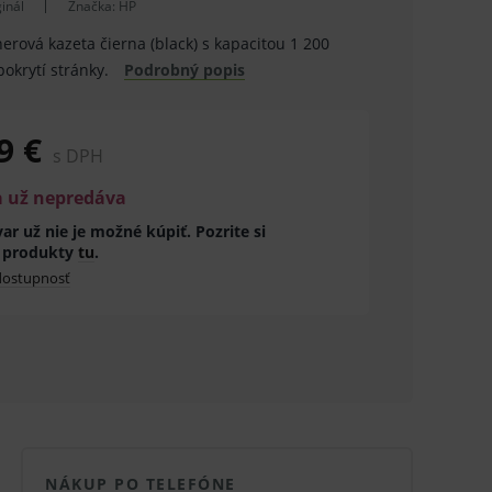
inál
Značka:
HP
erová kazeta čierna (black) s kapacitou 1 200
pokrytí stránky.
Podrobný popis
9 €
s DPH
a už nepredáva
ar už nie je možné kúpiť. Pozrite si
 produkty
tu
.
 dostupnosť
NÁKUP PO TELEFÓNE