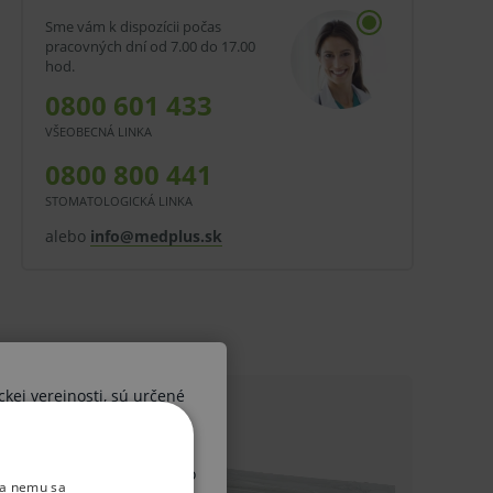
Sme vám k dispozícii počas
pracovných dní od 7.00 do 17.00
hod.
0800 601 433
VŠEOBECNÁ LINKA
0800 800 441
STOMATOLOGICKÁ LINKA
alebo
info@medplus.sk
ckej verejnosti, sú určené
ších osôb. V prípade, že by
 diagnózy alebo liečebného
ka nemu sa