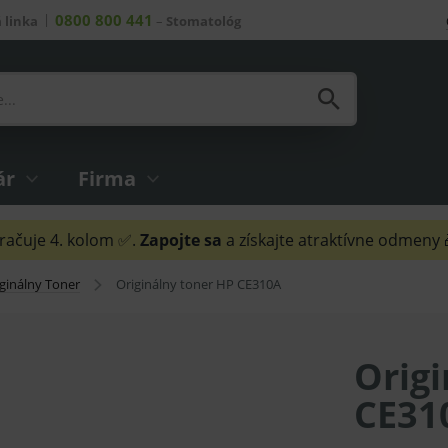
0800 800 441
 linka
–
Stomatológ
ár
Firma
ačuje 4. kolom ✅.
Zapojte sa
a získajte atraktívne odmeny
ginálny Toner
Originálny toner HP CE310A
Origi
CE31