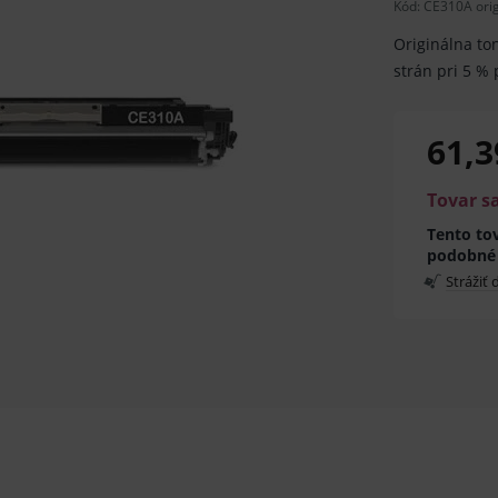
Kód:
CE310A orig
Originálna ton
strán pri 5 % 
61,3
Tovar s
Tento tov
podobné
Strážiť