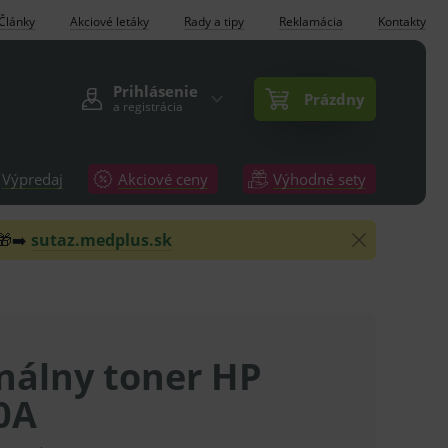
Články
Akciové letáky
Rady a tipy
Reklamácia
Kontakty
Prihlásenie
Prázdny
a registrácia
Výpredaj
Akciové ceny
Výhodné sety
 🎁➡️
sutaz.medplus.sk
nálny toner HP
0A