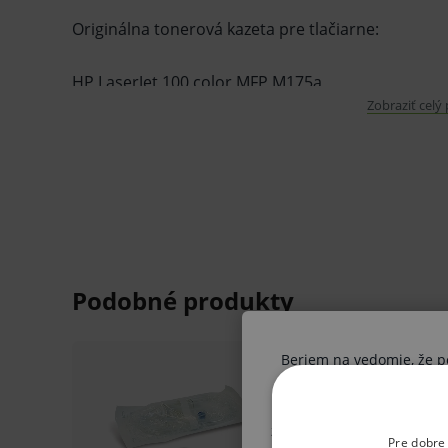
Originálna tonerová kazeta pre tlačiarne:
HP LaserJet 100 color MFP M175a
Zobraziť celý
HP LaserJet Pro 100 color MFP M175a
HP LaserJet 100 color MFP M175nw
HP LaserJet Pro 100 color MFP M175nw
HP LaserJet CP1025
HP LaserJet Pro 200 color MFP M275
HP LaserJet CP1025 color
HP LaserJet Pro CP1025
HP LaserJet CP1025nw
HP LaserJet Pro CP1025nw
Beriem na vedomie, že pon
HP LaserJet CP1025nw color
HP LaserJet Pro 200 color MFP M275nw
Ak nie ste odborník, vysta
získané informácie boli V
Pre dobre