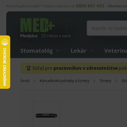
0800 601 433
Potrebujete poradiť? Volajte zadarmo na
–
Všeobecná
Stomatológ
Lekár
Veterin
🏆 Súťaž pre
pracovníkov v zdravotníctve
pokr
Úvod
Kancelárske potreby a tonery
Tonery
Ori