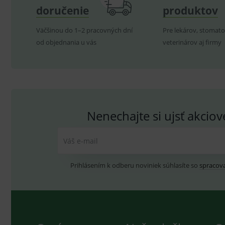
doručenie
produktov
_sp_ses.ef32
Väčšinou do 1–2 pracovných dní
Pre lekárov, stomato
ssupp.vid
od objednania u vás
veterinárov aj firmy
lastVisitedProducts
ssupp.visits
CookieScriptConsent
C
Nenechajte si ujsť akcio
P
Název
Váš e-mail
Pro
D
Název
Do
_gcl_au
G
Prihlásením k odberu noviniek súhlasíte so
spracov
.
_gat_UA-
.me
193359858-4
test_cookie
G
_ga
.d
Goo
.me
IDE
G
_gid
.d
Goo
.me
VISITOR_INFO1_LIVE
G