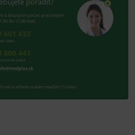
ebujete poradiť?
těvník webu používá
dování zobrazení
 k dispozícii počas pracovných
ení vhodné reklamy.
7.00 do 17.00 hod.
e analytics.
0 601 433
NÁ LINKA
0 800 441
LOGICKÁ LINKA
nfo@medplus.sk
ach nie sú určené osobám mladším 15 rokov.