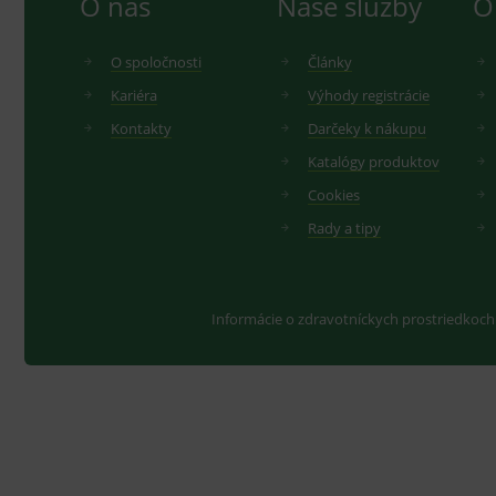
O nás
Naše služby
O
YSC
.
Goo
.yo
O spoločnosti
Články
sid
.se
Kariéra
Výhody registrácie
_ga_GXRFBLV37P
.me
Kontakty
Darčeky k nákupu
Katalógy produktov
Cookies
Rady a tipy
Informácie o zdravotníckych prostriedkoch