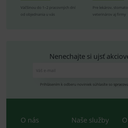
_sp_ses.ef32
Väčšinou do 1–2 pracovných dní
Pre lekárov, stomato
ssupp.vid
od objednania u vás
veterinárov aj firmy
lastVisitedProducts
ssupp.visits
CookieScriptConsent
C
Nenechajte si ujsť akcio
Váš e-mail
P
Název
Pro
D
Název
Do
Prihlásením k odberu noviniek súhlasíte so
spracov
_gcl_au
G
.
_gat_UA-
.me
193359858-4
test_cookie
G
_ga
.d
Goo
.me
IDE
G
_gid
.d
Goo
O nás
Naše služby
O
.me
VISITOR_INFO1_LIVE
G
YSC
.
Goo