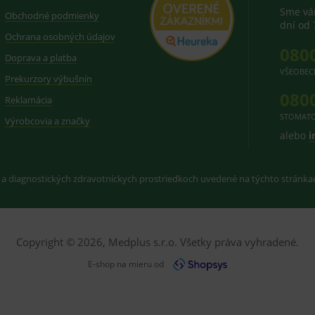
novou nebo starou verzi rozhraní Youtube.
prohlížeče
vložených videí.
utube.com
Sme vám
Obchodné podmienky
dní od 
znam.cz
1 měsíc
Cookie od seznam.cz googlu. Slouží pro zobraz
Ochrana osobných údajov
dplus.sk
2 roky
Cookie pro měření návštěvnosti ve službě googl
080
Doprava a platba
VŠEOBEC
Prekurzory výbušnín
080
Reklamácia
STOMATO
Výrobcovia a značky
alebo
i
 a diagnostických zdravotníckych prostriedkoch uvedené na týchto stránk
Copyright © 2026, Medplus s.r.o. Všetky práva vyhradené.
E-shop na mieru od