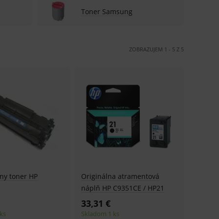
Toner Samsung
ZOBRAZUJEM
1
-
5
Z
5
vny toner HP
Originálna atramentová
náplň HP C9351CE / HP21
33,31 €
ks
Skladom 1 ks