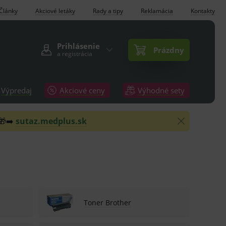
Články
Akciové letáky
Rady a tipy
Reklamácia
Kontakty
Prihlásenie
Prázdny
a registrácia
Výpredaj
Akciové ceny
Výhodné sety
 🎁➡️
sutaz.medplus.sk
Toner Brother