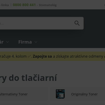
0800 800 441
 linka
–
Stomatológ
ár
Firma
ačuje 4. kolom ✅.
Zapojte sa
a získajte atraktívne odmeny
y do tlačiarní
Alternatívny Toner
Originálny Toner