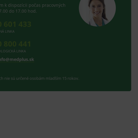
 k dispozícii počas pracovných
7.00 do 17.00 hod.
ení vhodné reklamy.
e analytics.
0 601 433
NÁ LINKA
0 800 441
LOGICKÁ LINKA
nfo@medplus.sk
ach nie sú určené osobám mladším 15 rokov.