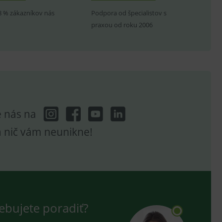
.
8 % zákazníkov nás
Podpora od špecialistov s
.
praxou od roku 2006
ů.
.
om k zapamatování
e nutné, aby banner cookie
e nás na
a nič vám neunikne!
hodné reklamy.
e analytics.
poruje cookies a
e analytics.
hodné reklamy.
e analytics.
ebujete poradiť?
telských předvoleb pro
těvník webu používá
dování zobrazení