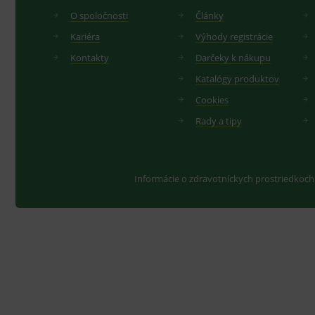
.yo
O spoločnosti
Články
sid
.se
Kariéra
Výhody registrácie
_ga_GXRFBLV37P
.me
Kontakty
Darčeky k nákupu
Katalógy produktov
Cookies
Rady a tipy
Informácie o zdravotníckych prostriedkoch