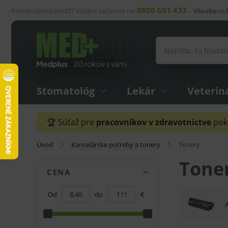
0800 601 433
Potrebujete poradiť? Volajte zadarmo na
–
Všeobecná
Stomatológ
Lekár
Veterin
🏆 Súťaž pre
pracovníkov v zdravotníctve
pokr
Úvod
Kancelárske potreby a tonery
Tonery
Toner
CENA
Od
do
€