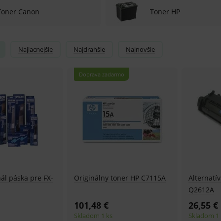
Toner Canon
Toner HP
Najlacnejšie
Najdrahšie
Najnovšie
Doprava zadarmo
ál páska pre FX-
Originálny toner HP C7115A
Alternatí
Q2612A
101,48 €
26,55 €
Skladom 1 ks
Skladom 1 