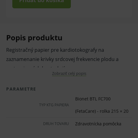
Pridať do košíka
Popis produktu
Registračný papier pre kardiotokografy na
zaznamenanie krivky srdcovej frekvencie plodu a
maternicových kontrakcií.
Zobraziť celý popis
Vlastnosti a výhody:
PARAMETRE
Pre kardiotokograf BTL, FC-700, Bionet.
Bionet BTL FC700
Skladané aj v rolke.
TYP KTG PAPIERA
(FetaCare) - rolka 215 × 20
Predtlačený zelený raster 0 – 240.
Zdravotnícka pomôcka
Šírka:
DRUH TOVARU
215 mm