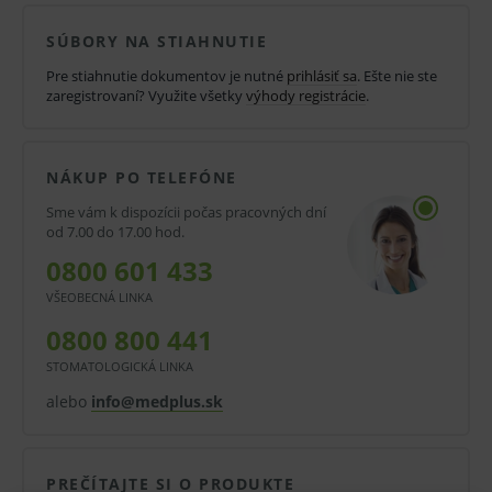
Dĺžka:
SÚBORY NA STIAHNUTIE
20 m
Pre stiahnutie dokumentov je nutné
prihlásiť sa
. Ešte nie ste
zaregistrovaní? Využite všetky
výhody registrácie
.
Určený účel:
Záznam srdcových oziev.
NÁKUP PO TELEFÓNE
Oblasť použitia:
Sme vám k dispozícii počas pracovných dní
od 7.00 do 17.00 hod.
Gynekológia, predpôrodné vyšetrenie,
0800 601 433
tehotenská poradňa.
VŠEOBECNÁ LINKA
Pred použitím zdravotníckej pomôcky a diagnostickej
0800 800 441
zdravotníckej pomôcky in vitro odporúčame poradu s
STOMATOLOGICKÁ LINKA
lekárom. Starostlivo si prečítajte informácie o výrobku
alebo
info@medplus.sk
a ak je súčasťou, tak aj návod na jeho použitie.
Klinická účinnosť zdravotníckej pomôcky a
PREČÍTAJTE SI O PRODUKTE