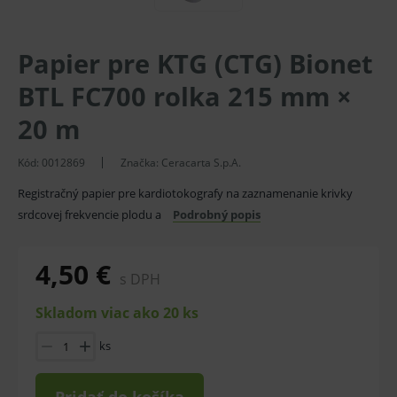
Papier pre KTG (CTG) Bionet
BTL FC700 rolka 215 mm ×
20 m
Kód:
0012869
Značka:
Ceracarta S.p.A.
Registračný papier pre kardiotokografy na zaznamenanie krivky
srdcovej frekvencie plodu a
Podrobný popis
4,50 €
s DPH
Skladom viac ako 20 ks
ks