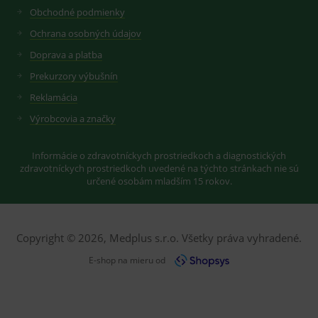
sledování
zobrazení
Obchodné podmienky
uživatelskýc
vhodné
předvoleb
reklamy.
pro videa
Ochrana osobných údajov
Youtube
_ga_GXRFBLV37P
.medplus.sk
2 roky
Cookie pro
vložená do
Doprava a platba
měření
webů; může
návštěvnosti
také určit,
ve službě
Prekurzory výbušnín
zda
google
návštěvník
analytics.
Reklamácia
webu
používá
Výrobcovia a značky
novou nebo
starou verzi
rozhraní
Youtube.
Informácie o zdravotníckych prostriedkoch a diagnostických
zdravotníckych prostriedkoch uvedené na týchto stránkach nie sú
určené osobám mladším 15 rokov.
Copyright © 2026, Medplus s.r.o. Všetky práva vyhradené.
E-shop na mieru od