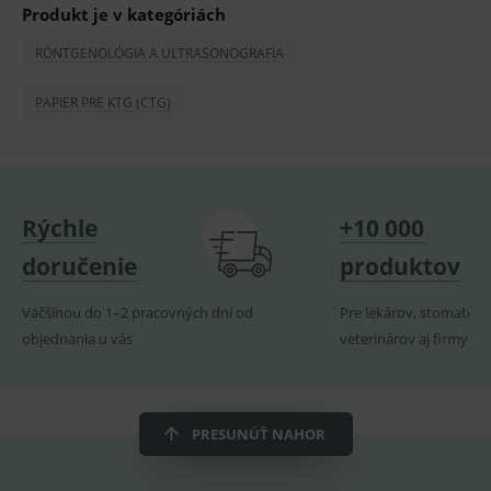
Produkt je v kategóriách
prohlížeče
identif
www.medplus.sk
použív
udržov
RÖNTGENOLÓGIA A ULTRASONOGRAFIA
promě
relací
uživate
PAPIER PRE KTG (CTG)
_sp_ses.ef32
www.medplus.sk
30 minut
Cookie
pro
fungov
OnLine
smarts
ssupp.vid
www.medplus.sk
6 měsíců
Cookie
Rýchle
+10 000
2 dny
pro
fungov
doručenie
produktov
OnLine
smarts
lastVisitedProducts
www.medplus.sk
1 rok
Cookie
Väčšinou do 1–2 pracovných dní od
Pre lekárov, stomatoló
uchová
objednania u vás
veterinárov aj firmy
naposl
navští
produk
ssupp.visits
www.medplus.sk
6 měsíců
Cookie
2 dny
pro
fungov
PRESUNÚŤ NAHOR
OnLine
smarts