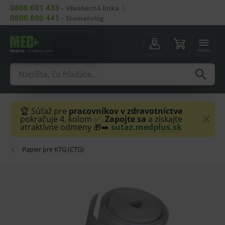
0800 601 433
–
Všeobecná linka
0800 800 441
–
Stomatológ
menu
🏆 Súťaž pre
pracovníkov v zdravotníctve
pokračuje 4. kolom ✅.
Zapojte sa
a získajte
atraktívne odmeny 🎁➡️
sutaz.medplus.sk
Papier pre KTG (CTG)