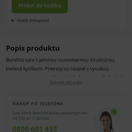
Pridať do košíka
Strážiť dostupnosť
Popis produktu
Buničitá vata s jemnou rovnomernou štruktúrou,
bielená kyslíkom. Prierezy sú rezané s vysokou
rozmerovou presnosťou a následne potom balené do
Zobraziť celý popis
fólie,
Sú vhodné na rôzne hygienické, lekárske a kozmetické
NÁKUP PO TELEFÓNE
účely.
Sme vám k dispozícii počas pracovných dní
od 7.00 do 17.00 hod.
Vlastnosti a výhody:
0800 601 433