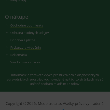
Rady a tipy
cookie
seznam.cz
nastavuje
googlu.
Youtube ke
Slouží pro
sledování
zobrazení
uživatelskýc
O nákupe
vhodné
předvoleb
reklamy.
pro videa
Youtube
Obchodné podmienky
_ga_GXRFBLV37P
.medplus.sk
2 roky
Cookie pro
vložená do
měření
webů; může
Ochrana osobných údajov
návštěvnosti
také určit,
ve službě
zda
google
Doprava a platba
návštěvník
analytics.
webu
Prekurzory výbušnín
používá
novou nebo
Reklamácia
starou verzi
rozhraní
Výrobcovia a značky
Youtube.
Informácie o zdravotníckych prostriedkoch a diagnostických
zdravotníckych prostriedkoch uvedené na týchto stránkach nie sú
určené osobám mladším 15 rokov.
Copyright © 2026, Medplus s.r.o. Všetky práva vyhradené.