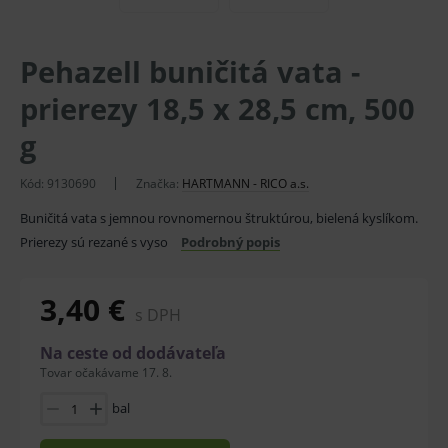
Pehazell buničitá vata -
prierezy 18,5 x 28,5 cm, 500
g
Kód:
9130690
Značka:
HARTMANN - RICO a.s.
Buničitá vata s jemnou rovnomernou štruktúrou, bielená kyslíkom.
Prierezy sú rezané s vyso
Podrobný popis
3,40 €
s DPH
Na ceste od dodávateľa
Tovar očakávame 17. 8.
bal