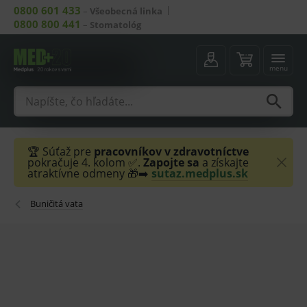
0800 601 433
–
Všeobecná linka
0800 800 441
–
Stomatológ
menu
🏆 Súťaž pre
pracovníkov v zdravotníctve
pokračuje 4. kolom ✅.
Zapojte sa
a získajte
atraktívne odmeny 🎁➡️
sutaz.medplus.sk
Buničitá vata