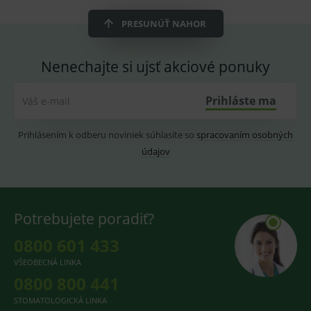
OnLine
smarts
PRESUNÚŤ NAHOR
CookieScriptConsent
1 rok
Tento 
CookieScript
cookie
www.medplus.sk
použív
služba
Nenechajte si ujsť akciové ponuky
Cookie
Script.
zapama
Prihláste ma
předvo
Váš e-mail
souhla
soubo
cookie
Prihlásením k odberu noviniek súhlasíte so
spracovaním osobných
návště
Je nutn
údajov
banne
cookie
Cookie
Script
fungov
správn
Potrebujete poradiť?
0800 601 433
VŠEOBECNÁ LINKA
Provider
/
Název
Vyprší
Popis
0800 800 441
Provider
Doména
/
Název
Vyprší
Popis
Doména
STOMATOLOGICKÁ LINKA
_gcl_au
3
Cookie
Google LLC
měsíce
reklamního