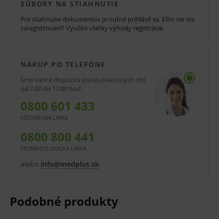
SÚBORY NA STIAHNUTIE
syntetický monofil polyamid
Pre stiahnutie dokumentov je nutné
prihlásiť sa
. Ešte nie ste
zaregistrovaní? Využite všetky
výhody registrácie
.
nevstrebateľný
zvýšená pevnosť
NÁKUP PO TELEFÓNE
hladký povrch
Sme vám k dispozícii počas pracovných dní
podlieha enzymatickej degradácii po roku
od 7.00 do 17.00 hod.
priemer vlákna viď tabuľka
0800 601 433
dĺžka vlákna 1 x 45 cm
VŠEOBECNÁ LINKA
3/8 kruhového tvaru, celorezná ihla
0800 800 441
STOMATOLOGICKÁ LINKA
modrej farby
alebo
info@medplus.sk
Oblasti použitia:
Koža, očná chirurgia, plastická chirurgia.
Balenie: