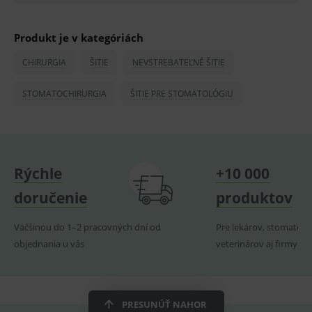
PHPSESSID
Zavřením
Univer
PHP.net
prohlížeče
identif
www.medplus.sk
použív
Produkt je v kategóriách
udržov
promě
relací
CHIRURGIA
ŠITIE
NEVSTREBATEĽNÉ ŠITIE
uživate
_sp_ses.ef32
www.medplus.sk
30 minut
Cookie
STOMATOCHIRURGIA
ŠITIE PRE STOMATOLÓGIU
pro
fungov
OnLine
smarts
ssupp.vid
www.medplus.sk
6 měsíců
Cookie
2 dny
pro
Rýchle
+10 000
fungov
OnLine
smarts
doručenie
produktov
lastVisitedProducts
www.medplus.sk
1 rok
Cookie
uchová
Väčšinou do 1–2 pracovných dní od
Pre lekárov, stomatoló
naposl
navští
objednania u vás
veterinárov aj firmy
produk
ssupp.visits
www.medplus.sk
6 měsíců
Cookie
2 dny
pro
fungov
OnLine
PRESUNÚŤ NAHOR
smarts