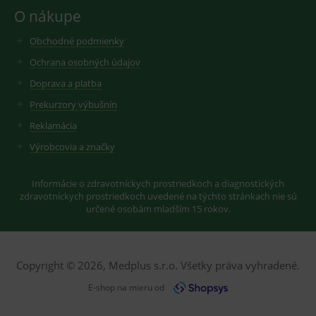
Youtube ke
Slouží pro
O nákupe
sledování
zobrazení
uživatelskýc
vhodné
předvoleb
reklamy.
Obchodné podmienky
pro videa
Youtube
_ga_GXRFBLV37P
.medplus.sk
2 roky
Cookie pro
Ochrana osobných údajov
vložená do
měření
webů; může
návštěvnosti
Doprava a platba
také určit,
ve službě
zda
google
Prekurzory výbušnín
návštěvník
analytics.
webu
používá
Reklamácia
novou nebo
starou verzi
Výrobcovia a značky
rozhraní
Youtube.
Informácie o zdravotníckych prostriedkoch a diagnostických
zdravotníckych prostriedkoch uvedené na týchto stránkach nie sú
určené osobám mladším 15 rokov.
Copyright © 2026, Medplus s.r.o. Všetky práva vyhradené.
E-shop na mieru od