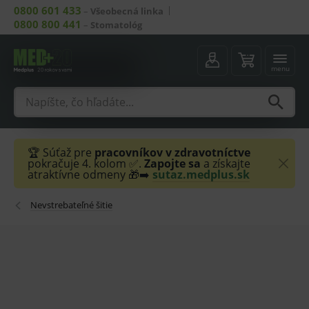
0800 601 433
–
Všeobecná linka
0800 800 441
–
Stomatológ
menu
🏆 Súťaž pre
pracovníkov v zdravotníctve
pokračuje 4. kolom ✅.
Zapojte sa
a získajte
atraktívne odmeny 🎁➡️
sutaz.medplus.sk
Nevstrebateľné šitie