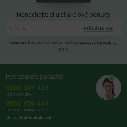
CookieScriptConsent
1 rok
Tento 
CookieScript
cookie
www.medplus.sk
Nenechajte si ujsť akciové ponuky
použív
služba
Cookie
Script.
Prihláste ma
Váš e-mail
zapama
předvo
souhla
Prihlásením k odberu noviniek súhlasíte so
spracovaním osobných
soubo
cookie
údajov
návště
Je nutn
banne
cookie
Cookie
Script
fungov
Potrebujete poradiť?
správn
0800 601 433
VŠEOBECNÁ LINKA
0800 800 441
Provider
/
Název
Vyprší
Popis
Provider
Doména
/
STOMATOLOGICKÁ LINKA
Název
Vyprší
Popis
Doména
_gcl_au
3
Cookie
Google LLC
alebo
info@medplus.sk
měsíce
reklamního
.medplus.sk
_gat_UA-
.medplus.sk
59 sekund
Cookie pro
systému
193359858-4
měření