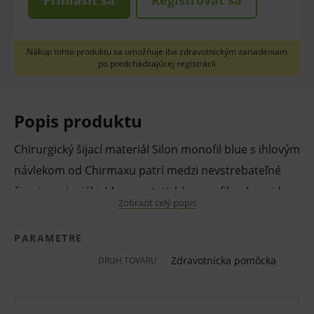
Prihlásiť sa
Registrovať sa
Nákup tohto produktu sa umožňuje iba zdravotnickým zariadeniam
po predchádzajúcej registrácii
Popis produktu
Chirurgický šijací materiál Silon monofil blue s ihlovým
návlekom od Chirmaxu patrí medzi nevstrebateľné
šijacie materiály. Ide o syntetický monofil polyamid.
Zobraziť celý popis
Vlákno je charakterizované vysokou pevnosťou v uzle
a hladkým neporéznym povrchom. Silon monofil
PARAMETRE
podlieha enzymatickej degradácii po jednom roku.
Zdravotnícka pomôcka
DRUH TOVARU
Vlastnosti a výhody:
ihlový návlek