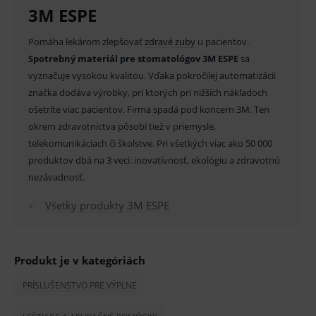
3M ESPE
správne používanie webu sú nutné.
Provider
/
Název
Vyprší
Popis
Pomáha lekárom zlepšovať
zdravé zuby
u pacientov.
Doména
Spotrebný materiál pre stomatológov 3M ESPE
sa
_sp_id.ef32
www.medplus.sk
2 roky
Cookie
pro
vyznačuje vysokou kvalitou. Vďaka pokročilej automatizácii
fungov
značka dodáva výrobky, pri ktorých pri nižších nákladoch
OnLine
smarts
ošetríte viac pacientov. Firma spadá pod koncern 3M. Ten
PHPSESSID
Zavřením
Univer
PHP.net
okrem zdravotníctva pôsobí tiež v priemysle,
prohlížeče
identif
www.medplus.sk
telekomunikáciach či školstve. Pri všetkých viac ako 50 000
použív
udržov
produktov dbá na 3 veci: inovatívnosť, ekológiu a zdravotnú
promě
relací
nezávadnosť.
uživate
_sp_ses.ef32
www.medplus.sk
30 minut
Cookie
Všetky produkty 3M ESPE
pro
fungov
OnLine
smarts
Produkt je v kategóriách
ssupp.vid
www.medplus.sk
6 měsíců
Cookie
2 dny
pro
fungov
PRÍSLUŠENSTVO PRE VÝPLNE
OnLine
smarts