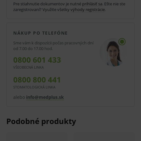
každý stupeň hrubosti je farebne odlíšený.
Pre stiahnutie dokumentov je nutné
prihlásiť sa
. Ešte nie ste
zaregistrovaní? Využite všetky
výhody registrácie
.
Disky sa dajú jednoducho vymieňať vďaka
patentovanému mandrelu.
NÁKUP PO TELEFÓNE
Balenie:
Sme vám k dispozícii počas pracovných dní
50 ks
od 7.00 do 17.00 hod.
0800 601 433
V prípade porušenia zapečateného obalu tohto
VŠEOBECNÁ LINKA
tovaru nie je z dôvodu ochrany zdravia alebo
0800 800 441
hygienických dôvodov možné odstúpiť od kúpnej
STOMATOLOGICKÁ LINKA
zmluvy v lehote 14 dní.
alebo
info@medplus.sk