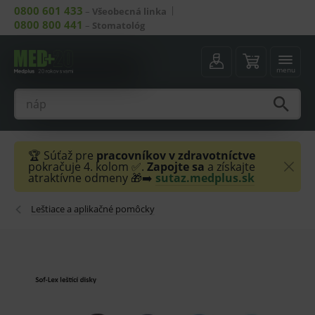
0800 601 433
–
Všeobecná linka
0800 800 441
–
Stomatológ
menu
🏆 Súťaž pre
pracovníkov v zdravotníctve
pokračuje 4. kolom ✅.
Zapojte sa
a získajte
atraktívne odmeny 🎁➡️
sutaz.medplus.sk
Leštiace a aplikačné pomôcky