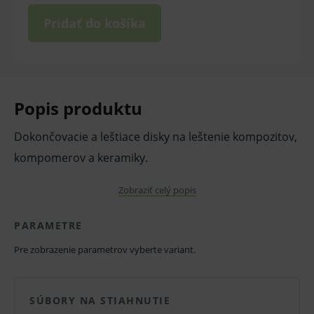
Pridať do košíka
Popis produktu
Dokončovacie a leštiace disky na leštenie kompozitov,
kompomerov a keramiky.
Vlastnosti a výhody:
Zobraziť celý popis
Pre vestibulárne a orálne plochy výplní
PARAMETRE
frontálnych a bočných zubov.
Pre zobrazenie parametrov vyberte variant.
Flexibilné leštiace disky pokryté oxidom
hlinitým.
4 rôzne stupne hrubosti a 2 hrúbky diskov,
SÚBORY NA STIAHNUTIE