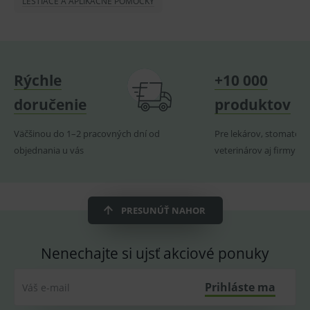
LEŠTIACE A APLIKAČNÉ POMÔCKY
lastVisitedProducts
www.medplus.sk
1 rok
Cookie
uchová
naposl
navští
produk
ssupp.visits
www.medplus.sk
6 měsíců
Cookie
2 dny
pro
Rýchle
+10 000
fungov
OnLine
doručenie
produktov
smarts
CookieScriptConsent
1 rok
Tento 
CookieScript
Väčšinou do 1–2 pracovných dní od
Pre lekárov, stomatoló
cookie
www.medplus.sk
použív
objednania u vás
veterinárov aj firmy
služba
Cookie
Script.
zapama
předvo
souhla
PRESUNÚŤ NAHOR
soubo
cookie
návště
Je nutn
Nenechajte si ujsť akciové ponuky
banne
cookie
Cookie
Script
Prihláste ma
Váš e-mail
fungov
správn