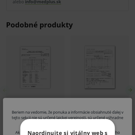
alebo
info@medplus.sk
Beriem na vedomie, že ponuka a informácie obsiahnuté ďalej v
tejto sekcii nie sú určené laickej verejnosti, sú určené výhradne
zdravotníckym odborníkom.
Naordinujte si vitálny web s
Ak nie ste odborník, vystavujete sa riziku ohrozenia svojho