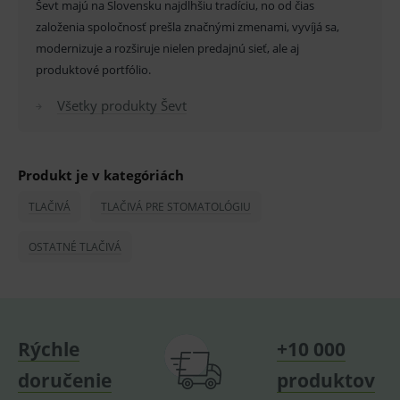
Ševt majú na Slovensku najdlhšiu tradíciu, no od čias
Základné životné funkcie e-shopu
založenia spoločnosť prešla značnými zmenami, vyvíjá sa,
Analytické
Marketingové
modernizuje a rozširuje nielen predajnú sieť, ale aj
produktové portfólio.
Technické – základné životné funkcie e-shopu
Nevyhnutné cookies umožňujú základné
Všetky produkty Ševt
funkcie ako voľba odborník/laik, prihlásenie
používateľa, vkladanie tovaru do košíka atď. Pre
správne používanie webu sú nutné.
Provider
/
Název
Vyprší
Popis
Produkt je v kategóriách
Doména
_sp_id.ef32
www.medplus.sk
2 roky
Cookie
TLAČIVÁ
TLAČIVÁ PRE STOMATOLÓGIU
pro
fungov
OnLine
OSTATNÉ TLAČIVÁ
smarts
PHPSESSID
Zavřením
Univer
PHP.net
prohlížeče
identif
www.medplus.sk
použív
udržov
promě
relací
Rýchle
+10 000
uživate
doručenie
produktov
_sp_ses.ef32
www.medplus.sk
30 minut
Cookie
pro