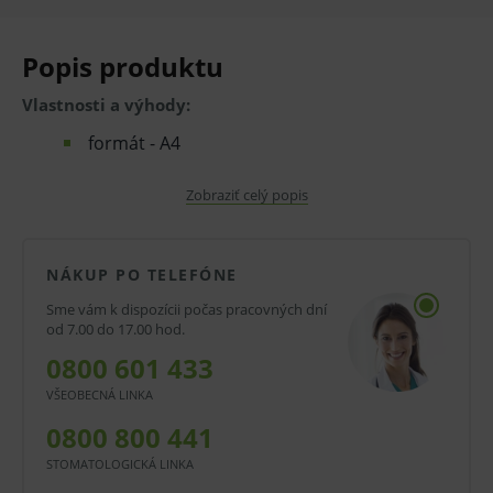
Popis produktu
Vlastnosti a výhody:
formát - A4
vyhotovenie - list
Zobraziť celý popis
papier - bezdrevný ofsetový
V prípade porušenia zapečateného obalu tohto
NÁKUP PO TELEFÓNE
tovaru nie je z dôvodu ochrany zdravia alebo
Sme vám k dispozícii počas pracovných dní
od 7.00 do 17.00 hod.
hygienických dôvodov možné odstúpiť od kúpnej
0800 601 433
zmluvy v lehote 14 dní.
VŠEOBECNÁ LINKA
0800 800 441
STOMATOLOGICKÁ LINKA