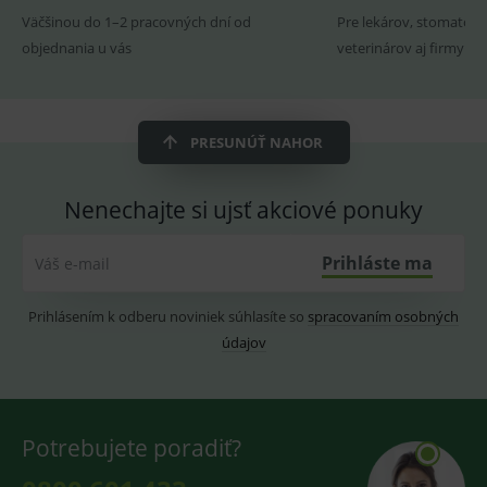
fungov
Väčšinou do 1–2 pracovných dní od
Pre lekárov, stomatoló
OnLine
smarts
objednania u vás
veterinárov aj firmy
ssupp.vid
www.medplus.sk
6 měsíců
Cookie
2 dny
pro
fungov
OnLine
smarts
PRESUNÚŤ NAHOR
lastVisitedProducts
www.medplus.sk
1 rok
Cookie
uchová
naposl
Nenechajte si ujsť akciové ponuky
navští
produk
ssupp.visits
www.medplus.sk
6 měsíců
Cookie
Prihláste ma
Váš e-mail
2 dny
pro
fungov
OnLine
smarts
Prihlásením k odberu noviniek súhlasíte so
spracovaním osobných
údajov
CookieScriptConsent
1 rok
Tento 
CookieScript
cookie
www.medplus.sk
použív
služba
Cookie
Script.
zapama
Potrebujete poradiť?
předvo
souhla
soubo