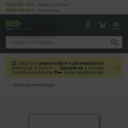
0800 601 433
–
Všeobecná linka
0800 800 441
–
Stomatológ
menu
🏆 Súťaž pre
pracovníkov v zdravotníctve
pokračuje 4. kolom ✅.
Zapojte sa
a získajte
atraktívne odmeny 🎁➡️
sutaz.medplus.sk
Tlačivá pre stomatológiu