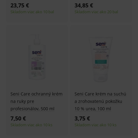
lastVisitedProducts
www.medplus.sk
1 rok
Cookie
23,75 €
34,85 €
uchová
naposl
Skladom viac ako 10 bal
Skladom viac ako 20 bal
navští
produk
ssupp.visits
www.medplus.sk
6 měsíců
Cookie
2 dny
pro
fungov
OnLine
smarts
CookieScriptConsent
1 rok
Tento 
CookieScript
cookie
www.medplus.sk
použív
služba
Cookie
Script.
zapama
předvo
souhla
soubo
Seni Care ochranný krém
Seni Care krém na suchú
cookie
návště
na ruky pre
a zrohovatenú pokožku
Je nutn
profesionálov, 500 ml
10 % urea, 100 ml
banne
cookie
7,50 €
3,75 €
Cookie
Script
Skladom viac ako 10 ks
Skladom viac ako 10 ks
fungov
správn