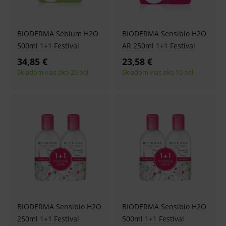
správne používanie webu sú nutné.
Provider
/
Název
Vyprší
Popis
Doména
BIODERMA Sébium H2O
BIODERMA Sensibio H2O
_sp_id.ef32
www.medplus.sk
2 roky
Cookie
500ml 1+1 Festival
AR 250ml 1+1 Festival
pro
fungov
34,85 €
23,58 €
OnLine
smarts
Skladom viac ako 20 bal
Skladom viac ako 10 bal
PHPSESSID
Zavřením
Univer
PHP.net
prohlížeče
identif
www.medplus.sk
použív
udržov
promě
relací
uživate
_sp_ses.ef32
www.medplus.sk
30 minut
Cookie
pro
fungov
OnLine
smarts
ssupp.vid
www.medplus.sk
6 měsíců
Cookie
2 dny
pro
fungov
OnLine
BIODERMA Sensibio H2O
BIODERMA Sensibio H2O
smarts
250ml 1+1 Festival
500ml 1+1 Festival