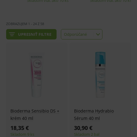
ZOBRAZUJEM
1
-
24
Z
58
UPRESNIŤ FILTRE
Odporúčané
Odporúčané
Najlacnejšie
Najdrahšie
Najnovšie
Bioderma Sensibio DS +
Bioderma Hydrabio
krém 40 ml
Sérum 40 ml
18,35 €
30,90 €
Skladom 9 ks
Skladom 2 bal