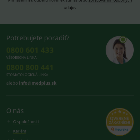
Prihlásením k odberu noviniek súhlasíte so
spracovaním osobných
údajov
Potrebujete poradiť?
0800 601 433
VŠEOBECNÁ LINKA
0800 800 441
STOMATOLOGICKÁ LINKA
alebo
info@medplus.sk
O nás
O spoločnosti
Kariéra