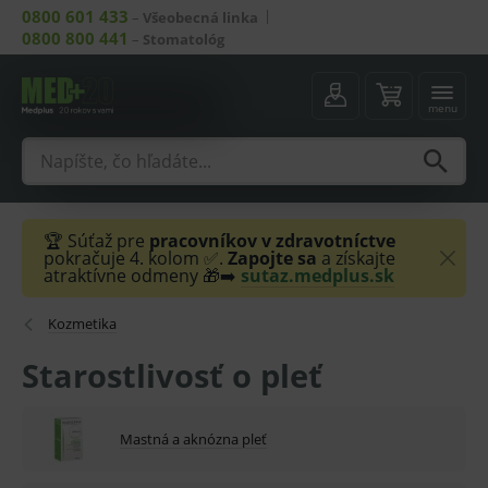
0800 601 433
–
Všeobecná linka
0800 800 441
–
Stomatológ
menu
🏆 Súťaž pre
pracovníkov v zdravotníctve
pokračuje 4. kolom ✅.
Zapojte sa
a získajte
atraktívne odmeny 🎁➡️
sutaz.medplus.sk
Kozmetika
Starostlivosť o pleť
Mastná a aknózna pleť