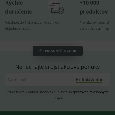
Rýchle
+10 000
Doména
_sp_id.ef32
www.medplus.sk
2 roky
Cookie
doručenie
produktov
pro
fungov
OnLine
Väčšinou do 1–2 pracovných dní od
Pre lekárov, stomatoló
smarts
objednania u vás
veterinárov aj firmy
PHPSESSID
Zavřením
Univer
PHP.net
prohlížeče
identif
www.medplus.sk
použív
udržov
promě
relací
PRESUNÚŤ NAHOR
uživate
_sp_ses.ef32
www.medplus.sk
30 minut
Cookie
pro
Nenechajte si ujsť akciové ponuky
fungov
OnLine
smarts
Prihláste ma
Váš e-mail
ssupp.vid
www.medplus.sk
6 měsíců
Cookie
2 dny
pro
fungov
Prihlásením k odberu noviniek súhlasíte so
spracovaním osobných
OnLine
smarts
údajov
lastVisitedProducts
www.medplus.sk
1 rok
Cookie
uchová
naposl
navští