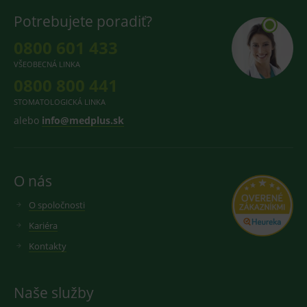
produk
Potrebujete poradiť?
ssupp.visits
www.medplus.sk
6 měsíců
Cookie
2 dny
pro
0800 601 433
fungov
OnLine
VŠEOBECNÁ LINKA
smarts
0800 800 441
CookieScriptConsent
1 rok
Tento 
CookieScript
cookie
www.medplus.sk
STOMATOLOGICKÁ LINKA
použív
služba
alebo
info@medplus.sk
Cookie
Script.
zapama
předvo
souhla
soubo
O nás
cookie
návště
Je nutn
O spoločnosti
banne
cookie
Kariéra
Cookie
Script
Kontakty
fungov
správn
Naše služby