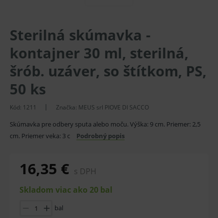
Sterilná skúmavka -
kontajner 30 ml, sterilná,
šrób. uzáver, so štítkom, PS,
50 ks
Kód:
1211
Značka:
MEUS srl PIOVE DI SACCO
Skúmavka pre odbery sputa alebo moču. Výška: 9 cm. Priemer: 2,5
cm. Priemer veka: 3 c
Podrobný popis
16,35 €
s DPH
Skladom viac ako 20 bal
bal