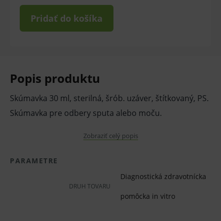
Pridať do košíka
Popis produktu
Skúmavka 30 ml, sterilná, šrób. uzáver, štítkovaný, PS.
Skúmavka pre odbery sputa alebo moču.
Výška: 9 cm.
Zobraziť celý popis
Priemer: 2,5 cm.
PARAMETRE
Priemer veka: 3 cm
Diagnostická zdravotnícka
DRUH TOVARU
Pred použitím zdravotníckej pomôcky a diagnostickej
pomôcka in vitro
zdravotníckej pomôcky in vitro odporúčame poradu s