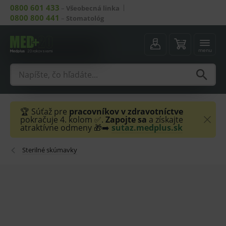
0800 601 433
–
Všeobecná linka
0800 800 441
–
Stomatológ
menu
🏆 Súťaž pre
pracovníkov v zdravotníctve
pokračuje 4. kolom ✅.
Zapojte sa
a získajte
atraktívne odmeny 🎁➡️
sutaz.medplus.sk
Sterilné skúmavky