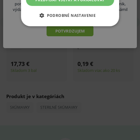
pomôcky in vitro predpisovať alebo vydávať (lekár, lekárnik,
výdaj zdravotníckych potrieb, distribútor ZP atď.) a oboznámil
som sa s vyššie uvedenými rizikami.
PODROBNÉ NASTAVENIE
ZÁKLADNÉ ŽIVOTNÉ FUNKCIE E-
POTVRDZUJEM
SHOPU
ANALYTICKÉ
MARKETINGOVÉ
Základné životné funkcie e-shopu
Produkt je v kategóriách
Analytické
Marketingové
SKÚMAVKY
STERILNÉ SKÚMAVKY
Technické – základné životné funkcie e-shopu
Nevyhnutné cookies umožňujú základné
funkcie ako voľba odborník/laik, prihlásenie
používateľa, vkladanie tovaru do košíka atď. Pre
správne používanie webu sú nutné.
Provider
/
Název
Vyprší
Popis