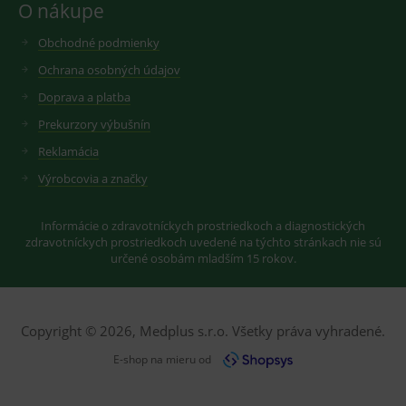
uloží do
google
O nákupe
cookies :-)
analytics.
IDE
2 roky
Cookie
Google LLC
Obchodné podmienky
YSC
Zavřením
Tento
Google LLC
reklamního
.doubleclick.net
prohlížeče
soubor
.youtube.com
systému
cookie
Ochrana osobných údajov
googlu.
nastavuje
Slouží pro
YouTube ke
Doprava a platba
zobrazení
sledování
vhodné
zobrazení
Prekurzory výbušnín
reklamy.
vložených
videí.
Reklamácia
VISITOR_INFO1_LIVE
6
Tento
Google LLC
měsíců
soubor
.youtube.com
sid
.seznam.cz
1 měsíc
Cookie od
Výrobcovia a značky
cookie
seznam.cz
nastavuje
googlu.
Youtube ke
Slouží pro
sledování
zobrazení
Informácie o zdravotníckych prostriedkoch a diagnostických
uživatelskýc
vhodné
zdravotníckych prostriedkoch uvedené na týchto stránkach nie sú
předvoleb
reklamy.
pro videa
určené osobám mladším 15 rokov.
Youtube
_ga_GXRFBLV37P
.medplus.sk
2 roky
Cookie pro
vložená do
měření
webů; může
návštěvnosti
také určit,
ve službě
zda
google
Copyright © 2026, Medplus s.r.o. Všetky práva vyhradené.
návštěvník
analytics.
webu
používá
E-shop na mieru od
novou nebo
starou verzi
rozhraní