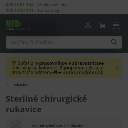
0800 601 433
–
Všeobecná linka
0800 800 441
–
Stomatológ
menu
🏆 Súťaž pre
pracovníkov v zdravotníctve
pokračuje 4. kolom ✅.
Zapojte sa
a získajte
atraktívne odmeny 🎁➡️
sutaz.medplus.sk
Rukavice
Sterilné chirurgické
rukavice
Nepúdrované sterilné rukavice