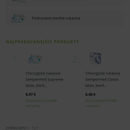
Púdrované sterilné rukavice
ZOBRAZUJEM
1
-
7
Z
7