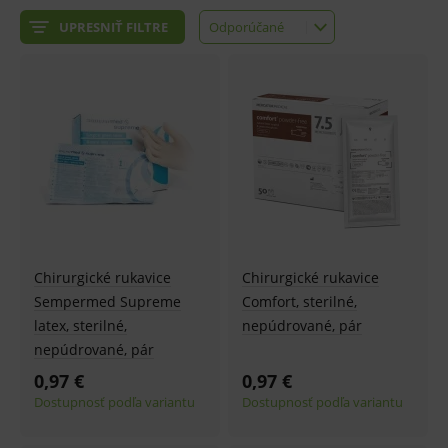
UPRESNIŤ FILTRE
Odporúčané
Odporúčané
Najlacnejšie
Najdrahšie
Najnovšie
Chirurgické rukavice
Chirurgické rukavice
Sempermed Supreme
Comfort, sterilné,
latex, sterilné,
nepúdrované, pár
nepúdrované, pár
0,97 €
0,97 €
Dostupnosť podľa variantu
Dostupnosť podľa variantu