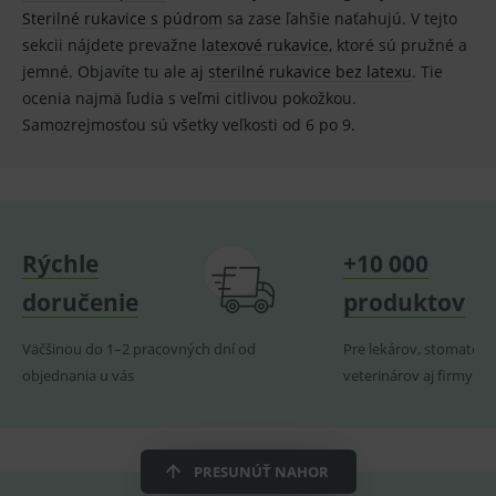
Technické – základné životné funkcie e-shopu
Sterilné rukavice s púdrom
sa zase ľahšie naťahujú. V tejto
Nevyhnutné cookies umožňujú základné
sekcii nájdete prevažne
latexové rukavice
, ktoré sú pružné a
funkcie ako voľba odborník/laik, prihlásenie
používateľa, vkladanie tovaru do košíka atď. Pre
jemné. Objavíte tu ale aj
sterilné rukavice bez latexu
. Tie
správne používanie webu sú nutné.
ocenia najmä ľudia s veľmi citlivou pokožkou.
Provider
/
Samozrejmosťou sú všetky veľkosti od 6 po 9.
Název
Vyprší
Popis
Doména
_sp_id.ef32
www.medplus.sk
2 roky
Cookie
pro
fungov
OnLine
smarts
Rýchle
+10 000
PHPSESSID
Zavřením
Univer
PHP.net
prohlížeče
identif
www.medplus.sk
použív
doručenie
produktov
udržov
promě
relací
Väčšinou do 1–2 pracovných dní od
Pre lekárov, stomatoló
uživate
objednania u vás
veterinárov aj firmy
_sp_ses.ef32
www.medplus.sk
30 minut
Cookie
pro
fungov
OnLine
smarts
PRESUNÚŤ NAHOR
ssupp.vid
www.medplus.sk
6 měsíců
Cookie
2 dny
pro