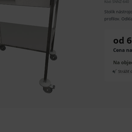
Kód:
SNNZ-640
Stolík nástroj
profilov. Odk
od 6
Cena na
Na obj
Strážiť