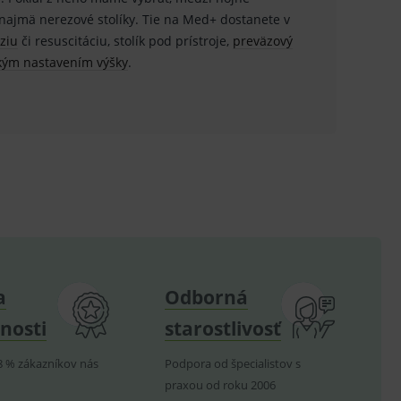
 najmä nerezové stolíky. Tie na Med+ dostanete v
éziu
či resuscitáciu, stolík pod prístroje,
preväzový
u do košíka atď. Pre správne
ckým nastavením výšky
.
.
nných relací uživatelů
.
.
ů.
.
a
Odborná
om k zapamatování
nosti
starostlivosť
e nutné, aby banner cookie
8 % zákazníkov nás
Podpora od špecialistov s
praxou od roku 2006