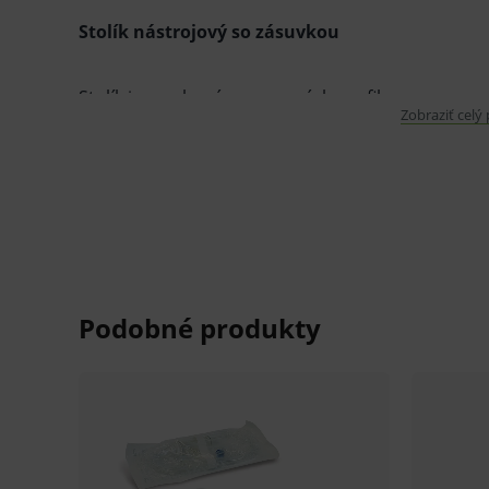
Stolík nástrojový so zásuvkou
Stolík je vyrobený z nerezových profilov.
Zobraziť celý
Odkladacie plochy tvoria dve nerezové platá, prič
rohmi.
Stolík je opatrený dvoma brzdenými a dvoma neb
Slúži na odkladanie a rozvoz chirurgických nástroj
Rozmery: d-640 x š-480 x v-850 mm
V prípade požiadavky je možné stolík vybaviť anti
Možnosť úpravy plat matovaním pre laserové prac
Príplatok za zámok stolíka.
Farba čela zásuvky podľa vzorkovníka.
V prípade porušenia zapečateného obalu tohto to
hygienických dôvodov možné odstúpiť od kúpnej z