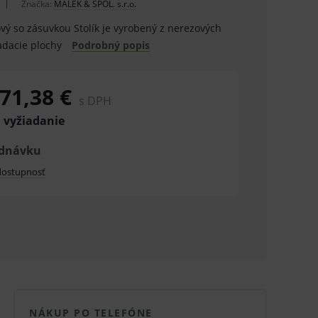
Značka:
MÁLEK & SPOL. s.r.o.
ový so zásuvkou Stolík je vyrobený z nerezových
ladacie plochy
Podrobný popis
71,38 €
s DPH
 vyžiadanie
ednávku
 dostupnosť
NÁKUP PO TELEFÓNE