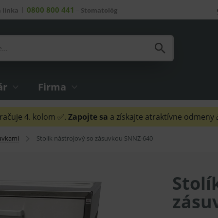
0800 800 441
 linka
–
Stomatológ
ár
Firma
ačuje 4. kolom ✅.
Zapojte sa
a získajte atraktívne odmeny
suvkami
Stolík nástrojový so zásuvkou SNNZ-640
Stolí
zásu