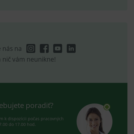
hodné reklamy.
e analytics.
poruje cookies a
e analytics.
hodné reklamy.
e analytics.
e nás na
telských předvoleb pro
těvník webu používá
dování zobrazení
a nič vám neunikne!
ení vhodné reklamy.
e analytics.
ebujete poradiť?
 k dispozícii počas pracovných
7.00 do 17.00 hod.