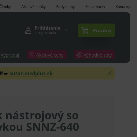
Články
Akciové letáky
Rady a tipy
Reklamácia
Kontakty
Prihlásenie
Prázdny
a registrácia
Výpredaj
Akciové ceny
Výhodné sety
 🎁➡️
sutaz.medplus.sk
k nástrojový so
vkou SNNZ-640