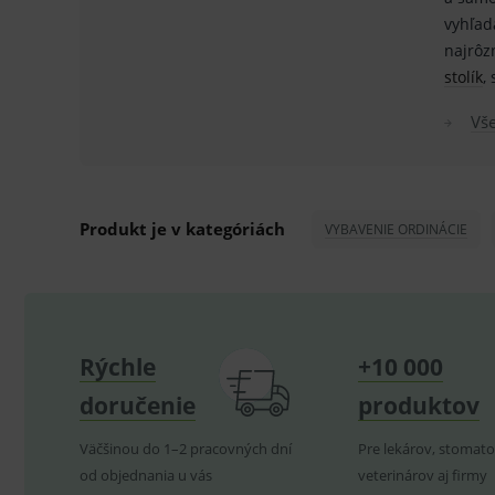
vyhľad
Technické – základné život
najrôz
Nevyhnutné cookies umožňujú
používanie webu sú nutné.
stolík
,
P
Název
Vše
_sp_id.ef32
PHPSESSID
Produkt je v kategóriách
VYBAVENIE ORDINÁCIE
_sp_ses.ef32
ssupp.vid
lastVisitedProducts
ssupp.visits
Rýchle
+10 000
CookieScriptConsent
C
doručenie
produktov
Väčšinou do 1–2 pracovných dní
Pre lekárov, stomato
od objednania u vás
veterinárov aj firmy
P