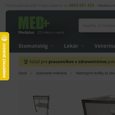
0800 601 433
Potrebujete poradiť? Volajte zadarmo na
–
Všeobecná
Stomatológ
Lekár
Veterin
🏆 Súťaž pre
pracovníkov v zdravotníctve
pokr
Úvod
Vybavenie ordinácie
Nástrojové stolíky so zá