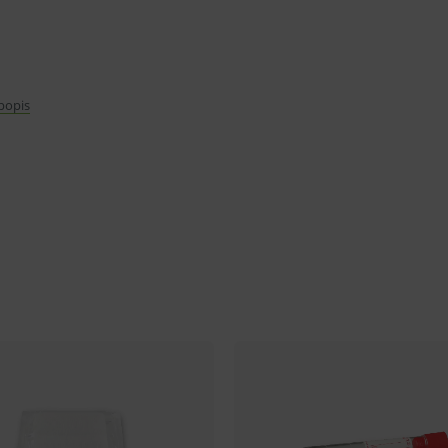
 popis
om horné plato je lisované so zaoblenými
rzdenými kolieskami o 75 mm.
ov, príp. zdravotníckeho materiálu.
statickými kolieskami o 75 mm.
oviská.
varu nie je z dôvodu ochrany zdravia alebo
mluvy v lehote 14 dní.