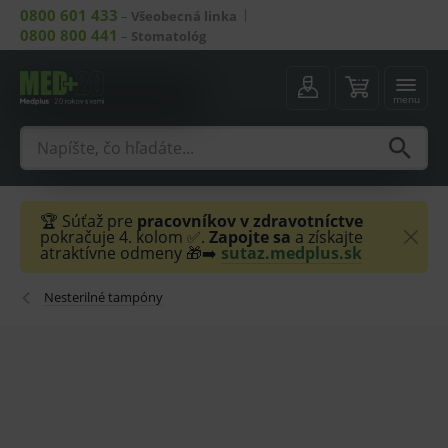
0800 601 433
–
Všeobecná linka
0800 800 441
–
Stomatológ
menu
🏆 Súťaž pre
pracovníkov v zdravotníctve
pokračuje 4. kolom ✅.
Zapojte sa
a získajte
atraktívne odmeny 🎁➡️
sutaz.medplus.sk
Nesterilné tampóny