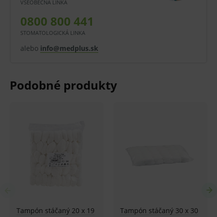
VŠEOBECNÁ LINKA
vo fóliovom vrecku
0800 800 441
veľkosť vlašský orech 2 – veľkosť 2
STOMATOLOGICKÁ LINKA
Zloženie:
alebo
info@medplus.sk
100 % bavlna, bezpečnostný krúžok zo silikónu
Oblasť použitia:
na čistenie rán, na dezinfekciu kože
Balenie:
100 ks v balení
Pred použitím zdravotníckej pomôcky a diagnostickej
zdravotníckej pomôcky in vitro odporúčame poradu s
lekárom. Starostlivo si prečítajte informácie o výrobku
a ak je súčasťou, tak aj návod na jeho použitie.