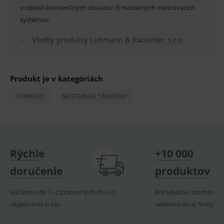
OnLine
v oblasti konvenčných obväzov či moderných ošetrovacích
smarts
systémov.
PHPSESSID
Zavřením
Univer
PHP.net
prohlížeče
identif
www.medplus.sk
použív
Všetky produkty Lohmann & Rauscher, s.r.o.
udržov
promě
relací
uživate
Produkt je v kategóriách
_sp_ses.ef32
www.medplus.sk
30 minut
Cookie
pro
fungov
TAMPÓNY
NESTERILNÉ TAMPÓNY
OnLine
smarts
ssupp.vid
www.medplus.sk
6 měsíců
Cookie
2 dny
pro
fungov
OnLine
smarts
Rýchle
+10 000
lastVisitedProducts
www.medplus.sk
1 rok
Cookie
doručenie
produktov
uchová
naposl
navští
Väčšinou do 1–2 pracovných dní od
Pre lekárov, stomatoló
produk
objednania u vás
veterinárov aj firmy
ssupp.visits
www.medplus.sk
6 měsíců
Cookie
2 dny
pro
fungov