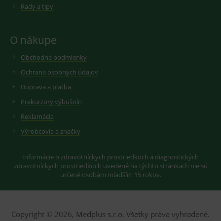
cookie
Rady a tipy
seznam.cz
nastavuje
googlu.
Youtube ke
Slouží pro
sledování
zobrazení
uživatelskýc
vhodné
O nákupe
předvoleb
reklamy.
pro videa
Youtube
_ga_GXRFBLV37P
.medplus.sk
2 roky
Cookie pro
Obchodné podmienky
vložená do
měření
webů; může
návštěvnosti
Ochrana osobných údajov
také určit,
ve službě
zda
google
Doprava a platba
návštěvník
analytics.
webu
Prekurzory výbušnín
používá
novou nebo
starou verzi
Reklamácia
rozhraní
Youtube.
Výrobcovia a značky
Informácie o zdravotníckych prostriedkoch a diagnostických
zdravotníckych prostriedkoch uvedené na týchto stránkach nie sú
určené osobám mladším 15 rokov.
Copyright © 2026, Medplus s.r.o. Všetky práva vyhradené.