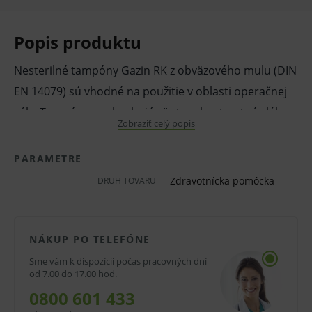
Popis produktu
Nesterilné tampóny Gazin RK z obväzového mulu (DIN
EN 14079) sú vhodné na použitie v oblasti operačnej
sály. Tampóny neobsahujú röntgenkontrastné vlákno.
Zobraziť celý popis
Veľkosť vlašský orech 2.
Vlastnosti a výhody:
PARAMETRE
Zdravotnícka pomôcka
bez röntgenkontrastných vlákien
DRUH TOVARU
nesterilné
z obväzového mulu podľa DIN EN 14079
NÁKUP PO TELEFÓNE
20-nitkové
Sme vám k dispozícii počas pracovných dní
od 7.00 do 17.00 hod.
s bezpečnostným krúžkom zo silikónu
0800 601 433
savé