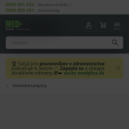
0800 601 433
–
Všeobecná linka
0800 800 441
–
Stomatológ
menu
🏆 Súťaž pre
pracovníkov v zdravotníctve
pokračuje 4. kolom ✅.
Zapojte sa
a získajte
atraktívne odmeny 🎁➡️
sutaz.medplus.sk
Nesterilné tampóny