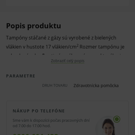
Popis produktu
Tampóny stáčané z gázy sú vyrobené z bielených
2
vlákien v hustote 17 vlákien/cm
Rozmer tampónu je
odvodený od veľkosti gázového prírezu, z ktorého je
Zobraziť celý popis
tampón stáčaný. Nesterilné prevedenie.
PARAMETRE
Používajú sa počas rôznych lekárskych výkonov v
Zdravotnícka pomôcka
DRUH TOVARU
chirurgii, traumatológii, ale aj ďalších zdravotníckych
odboroch. Sú určené na vysúšanie krvi a sekrétov,
čistenie a ošetrovanie rán. Možno ich využiť na
NÁKUP PO TELEFÓNE
nanášanie dezinfekcie.
Sme vám k dispozícii počas pracovných dní
od 7.00 do 17.00 hod.
Vlastnosti a výhody: