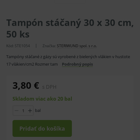
Tampón stáčaný 30 x 30 cm,
50 ks
Kód:
STE1054
Značka:
STERIWUND spol. s r.o.
Tampóny stáčané z gázy sú vyrobené z bielených vlákien v hustote
17 vlákien/cm2 Rozmer tam
Podrobný popis
3,80 €
s DPH
Skladom viac ako 20 bal
bal
Pridať do košíka