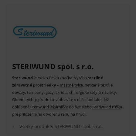
použitie môže byť spojené s rizikami.
funkcie ako voľba odborník/laik, prihlásenie
používateľa, vkladanie tovaru do košíka atď. Pre
správne používanie webu sú nutné.
V prípade porušenia zapečateného obalu tohto
Provider
/
Název
Vyprší
Popis
tovaru nie je z dôvodu ochrany zdravia alebo
Doména
hygienických dôvodov možné odstúpiť od kúpnej
_sp_id.ef32
www.medplus.sk
2 roky
Cookie
pro
zmluvy v lehote 14 dní.
fungov
OnLine
smarts
PHPSESSID
Zavřením
Univer
PHP.net
STERIWUND spol. s r.o.
prohlížeče
identif
www.medplus.sk
použív
udržov
Steriwund
je rydzo česká značka. Vyrába
sterilné
promě
relací
zdravotné prostriedky
–
mastné tylce
, netkané textílie,
uživate
obväzy, tampóny, gázy, škrídla, chirurgické sety či návleky.
_sp_ses.ef32
www.medplus.sk
30 minut
Cookie
Okrem týchto produktov objavíte v našej ponuke tiež
pro
fungov
obľúbené
Steriwund lekárničky
do áut alebo
Steriwund rúška
OnLine
smarts
pre priloženie na otvorenú ranu na hrudi.
ssupp.vid
www.medplus.sk
6 měsíců
Cookie
Všetky produkty STERIWUND spol. s r.o.
2 dny
pro
fungov
OnLine