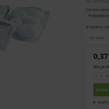
Kód: 123011042
Sterilné stáč
Podrobný p
VYBERTE V
12 x 12 cm
0,37
Nie je 
Pridať
Strážiť