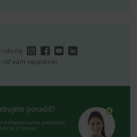
ení vhodné reklamy.
e analytics.
e nás na
a nič vám neunikne!
ebujete poradiť?
 k dispozícii počas pracovných
7.00 do 17.00 hod.