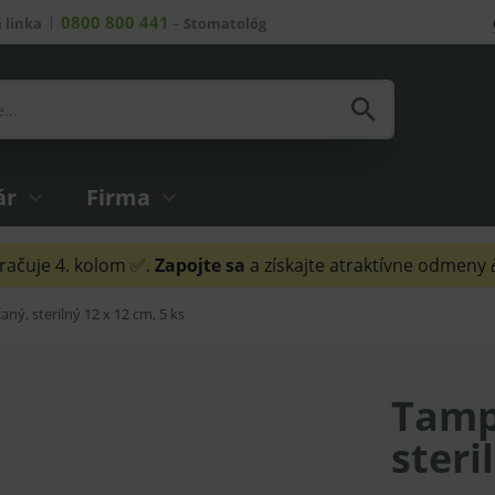
0800 800 441
 linka
–
Stomatológ
ár
Firma
ačuje 4. kolom ✅.
Zapojte sa
a získajte atraktívne odmeny
ný, sterilný 12 x 12 cm, 5 ks
Tamp
steri