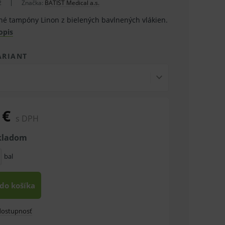
2
Značka:
BATIST Medical a.s.
ané tampóny Linon z bielených bavlnených vlákien.
opis
ARIANT
 €
s DPH
skladom
bal
 do košíka
 dostupnosť