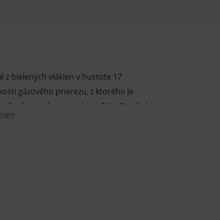
 z bielených vlákien v hustote 17
sti gázového prierezu, z ktorého je
určené na jednorazové použitie. Sterilné
 popis
irurgii, traumatológii, ale aj ďalších
rvi a sekrétov, čistenie a ošetrovanie