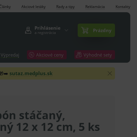
Články
Akciové letáky
Rady a tipy
Reklamácia
Kontakty
Prihlásenie
Prázdny
a registrácia
Výpredaj
Akciové ceny
Výhodné sety
 🎁➡️
sutaz.medplus.sk
ón stáčaný,
lný 12 x 12 cm, 5 ks