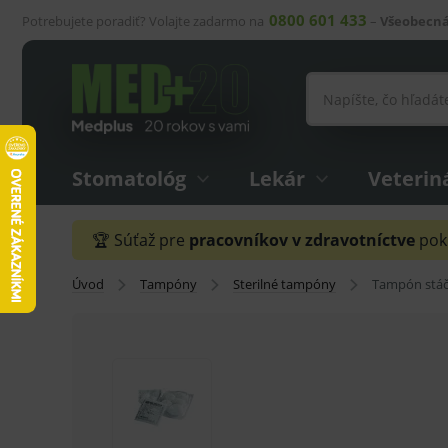
0800 601 433
Potrebujete poradiť? Volajte zadarmo na
–
Všeobecná
Stomatológ
Lekár
Veterin
🏆 Súťaž pre
pracovníkov v zdravotníctve
pokr
Úvod
Tampóny
Sterilné tampóny
Tampón stáča