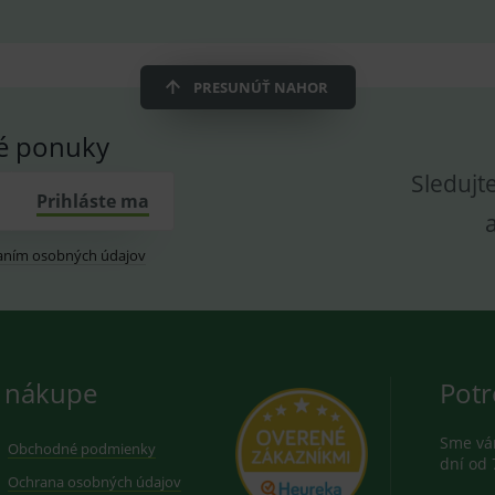
znam.cz
1 měsíc
Cookie od seznam.cz googlu. Slouží pro zobraz
dplus.sk
2 roky
Cookie pro měření návštěvnosti ve službě googl
PRESUNÚŤ NAHOR
vé ponuky
Sledujt
Prihláste ma
aním osobných údajov
 nákupe
Potr
Sme vám
Obchodné podmienky
dní od 
Ochrana osobných údajov