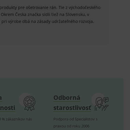
.
produkty pre ošetrovanie rán
. Tie z východočeského
. Okrem Česka značka sídli tiež na Slovensku, v
ů.
e pri výrobe dbá na zásady udržateľného rozvoja.
.
om k zapamatování
e nutné, aby banner cookie
hodné reklamy.
e analytics.
poruje cookies a
e analytics.
a
Odborná
hodné reklamy.
nosti
starostlivosť
e analytics.
telských předvoleb pro
8 % zákazníkov nás
Podpora od špecialistov s
těvník webu používá
dování zobrazení
praxou od roku 2006