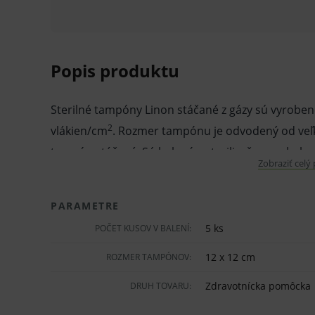
Popis produktu
Sterilné tampóny Linon stáčané z gázy sú vyrobené
2
vlákien/cm
. Rozmer tampónu je odvodený od veľko
tampón stáčaný. Sú balené v sterilizačnom obale, 
Zobraziť celý
prevedenie.
PARAMETRE
Používajú sa počas rôznych lekárskych výkonov v ch
5 ks
POČET KUSOV V BALENÍ:
zdravotníckych odboroch. Sú vhodné na vysušenie k
rán. Možno ich využiť na nanášanie dezinfekcie.
12 x 12 cm
ROZMER TAMPÓNOV:
Zdravotnícka pomôcka
DRUH TOVARU:
Vlastnosti a výhody: