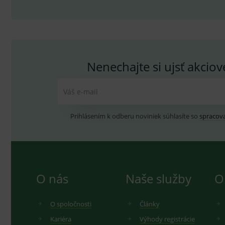
sid
.se
byť spojené s rizikami.
_ga_GXRFBLV37P
.me
Nenechajte si ujsť akcio
Váš e-mail
Prihlásením k odberu noviniek súhlasíte so
spracov
O nás
Naše služby
O
O spoločnosti
Články
Kariéra
Výhody registrácie