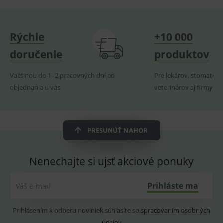
uchová
naposl
Dlhodobá ochrana až 10 rokov.
navští
produk
Neobmedzuje sexuálny život partnerov.
Rýchle
+10 000
ssupp.visits
www.medplus.sk
6 měsíců
Cookie
2 dny
pro
Technické vlastnosti:
fungov
doručenie
produktov
OnLine
smarts
Väčšinou do 1–2 pracovných dní od
Pre lekárov, stomatoló
CookieScriptConsent
1 rok
Tento 
CookieScript
cookie
objednania u vás
www.medplus.sk
veterinárov aj firmy
použív
služba
Cookie
Script.
Oblasti použitia:
zapama
předvo
PRESUNÚŤ NAHOR
souhla
Antikoncepčná metóda.
soubo
cookie
návště
Zabránenie počatia.
Nenechajte si ujsť akciové ponuky
Je nutn
banne
cookie
Balenie:
Cookie
Prihláste ma
Váš e-mail
Script
fungov
Predaj na kusy.
správn
Prihlásením k odberu noviniek súhlasíte so
spracovaním osobných
V kartóne 10 ks.
údajov