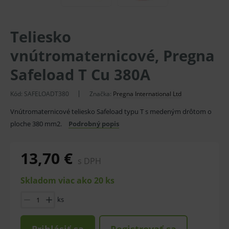
Teliesko
vnútromaternicové, Pregna
Safeload T Cu 380A
Kód:
SAFELOADT380
Značka:
Pregna International Ltd
Vnútromaternicové teliesko Safeload typu T s medeným drôtom o
ploche 380 mm2.
Podrobný popis
13,70 €
s DPH
Skladom viac ako 20 ks
ks