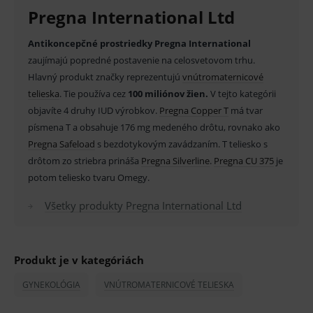
dôsledku pôsobenia vzácnych kovov bránia spermiám
Pregna International Ltd
Provider
/
Název
Vyprší
Popis
v ceste skrz pohlavného ústrojenstva ženy. Užívateľky
Doména
Antikoncepčné prostriedky Pregna International
nehormonálnej antikoncepcie ocenia spoľahlivosť a
_sp_id.ef32
www.medplus.sk
2 roky
Cookie
pro
zaujímajú popredné postavenie na celosvetovom trhu.
jednoduchosť bez nutnosti užívania tabletiek.
fungov
Hlavný produkt značky reprezentujú
vnútromaternicové
OnLine
smarts
telieska
. Tie používa cez
100 miliónov žien.
V tejto kategórii
Vlastnosti a výhody:
PHPSESSID
Zavřením
Univer
PHP.net
objavíte 4 druhy IUD výrobkov.
Pregna Copper T
má tvar
prohlížeče
identif
www.medplus.sk
písmena T a obsahuje 176 mg medeného drôtu, rovnako ako
použív
Dlhodobá reverzibilná antikoncepcia.
udržov
Pregna Safeload
s bezdotykovým zavádzaním. T teliesko s
promě
relací
drôtom zo striebra prináša
Pohodlná ochrana pred počatím.
Pregna Silverline
.
Pregna CU 375
je
uživate
potom teliesko tvaru Omegy.
Odpadáva nutnosť pravidelného užívania či
_sp_ses.ef32
www.medplus.sk
30 minut
Cookie
pro
Všetky produkty Pregna International Ltd
aplikácie antikoncepcie.
fungov
OnLine
smarts
Presné zavedenie s minimálnym úsilím.
ssupp.vid
www.medplus.sk
6 měsíců
Cookie
Bezdotyková technika.
2 dny
pro
Produkt je v kategóriách
fungov
OnLine
Vysoké percento spoľahlivosti.
GYNEKOLÓGIA
VNÚTROMATERNICOVÉ TELIESKA
smarts
Jednoduchá manipulácia.
lastVisitedProducts
www.medplus.sk
1 rok
Cookie