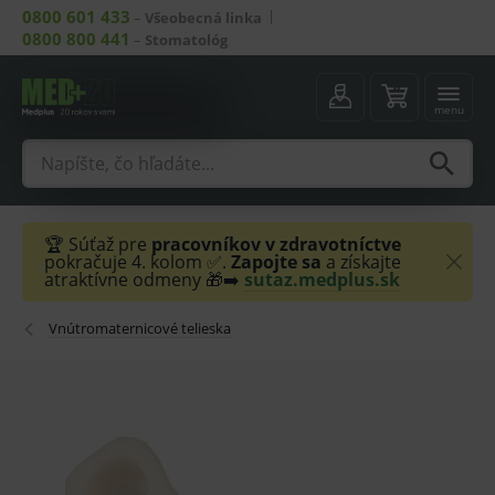
0800 601 433
–
Všeobecná linka
0800 800 441
–
Stomatológ
menu
🏆 Súťaž pre
pracovníkov v zdravotníctve
pokračuje 4. kolom ✅.
Zapojte sa
a získajte
atraktívne odmeny 🎁➡️
sutaz.medplus.sk
Vnútromaternicové telieska