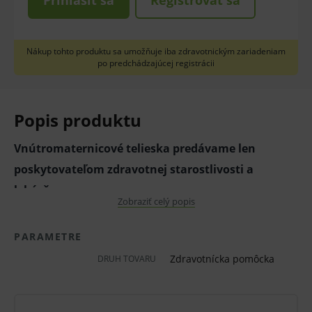
Prihlásiť sa
Registrovať sa
Nákup tohto produktu sa umožňuje iba zdravotnickým zariadeniam
po predchádzajúcej registrácii
Popis produktu
Vnútromaternicové telieska predávame len
poskytovateľom zdravotnej starostlivosti a
lekárňam.
Zobraziť celý popis
Vnútromaternicové teliesko Safeload typu T s
PARAMETRE
medeným drôtom o ploche 380 mm2.
Zdravotnícka pomôcka
DRUH TOVARU
Aktívny materiál: