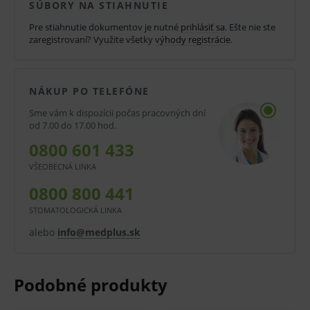
SÚBORY NA STIAHNUTIE
med
Pre stiahnutie dokumentov je nutné
prihlásiť sa
. Ešte nie ste
zaregistrovaní? Využite všetky
výhody registrácie
.
Doba účinnosti:
10 rokov
NÁKUP PO TELEFÓNE
Tvar telieska:
Sme vám k dispozícii počas pracovných dní
od 7.00 do 17.00 hod.
T
0800 601 433
Obsahuje:
VŠEOBECNÁ LINKA
0800 800 441
380 mm² povrchu medi
STOMATOLOGICKÁ LINKA
Veľkosť:
alebo
info@medplus.sk
normal
Rozmery: