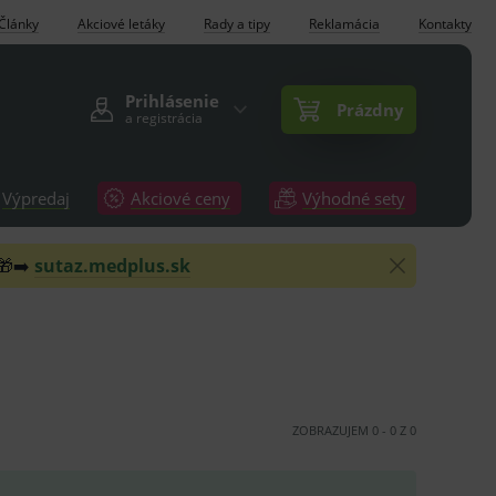
Články
Akciové letáky
Rady a tipy
Reklamácia
Kontakty
Prihlásenie
Prázdny
a registrácia
Výpredaj
Akciové ceny
Výhodné sety
 🎁➡️
sutaz.medplus.sk
ZOBRAZUJEM
0
-
0
Z
0