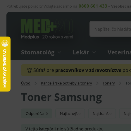
0800 601 433
Potrebujete poradiť? Volajte zadarmo na
–
Všeobecná
Stomatológ
Lekár
Veterin
🏆 Súťaž pre
pracovníkov v zdravotníctve
pokr
Úvod
Kancelárske potreby a tonery
Tonery
To
Toner Samsung
Odporúčané
Najlacnejšie
Najdrahšie
Naj
V tejto kategórii nie sú žiadne produkty.