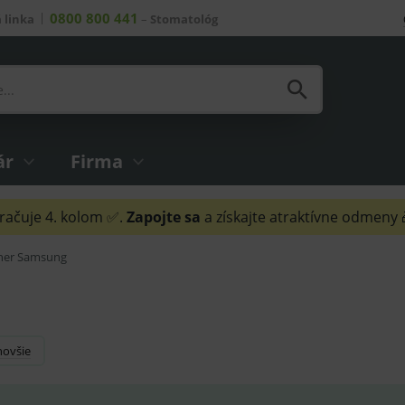
0800 800 441
 linka
–
Stomatológ
ár
Firma
ačuje 4. kolom ✅.
Zapojte sa
a získajte atraktívne odmeny
ner Samsung
novšie