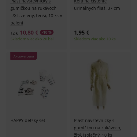
Plášť návštevnícky s
Kefa na čistenie
gumičkou na rukávoch
urinálnych fliaš, 37 cm
L/XL, zelený, tenší, 10 ks v
balení
10,80 €
1,95 €
-10 %
12 €
Skladom viac ako 20 bal
Skladom viac ako 10 ks
Akciová cena
HAPPY detský set
Plášť návštevnícky s
gumičkou na rukávoch,
žltý, izolačný, 10 ks