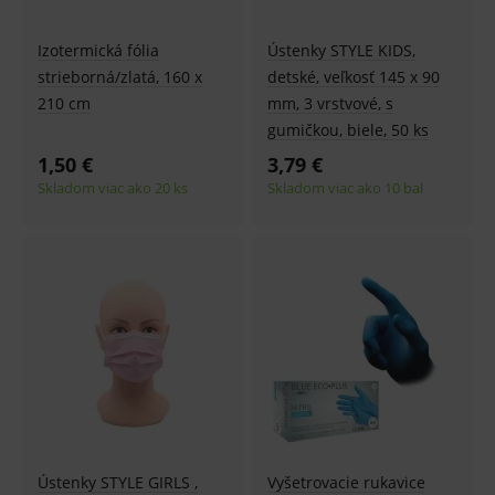
produk
ssupp.visits
www.medplus.sk
6 měsíců
Cookie
Izotermická fólia
Ústenky STYLE KIDS,
2 dny
pro
strieborná/zlatá, 160 x
detské, veľkosť 145 x 90
fungov
OnLine
210 cm
mm, 3 vrstvové, s
smarts
gumičkou, biele, 50 ks
CookieScriptConsent
1 rok
Tento 
CookieScript
cookie
www.medplus.sk
1,50 €
3,79 €
použív
Skladom viac ako 20 ks
Skladom viac ako 10 bal
služba
Cookie
Script.
zapama
předvo
souhla
soubo
cookie
návště
Je nutn
banne
cookie
Cookie
Script
fungov
správn
Ústenky STYLE GIRLS ,
Vyšetrovacie rukavice