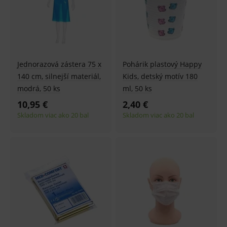
Název
Vyprší
Popis
Doména
_sp_id.ef32
www.medplus.sk
2 roky
Cookie
pro
fungov
OnLine
smarts
PHPSESSID
Zavřením
Univer
PHP.net
Jednorazová zástera 75 x
Pohárik plastový Happy
prohlížeče
identif
www.medplus.sk
140 cm, silnejší materiál,
Kids, detský motív 180
použív
udržov
modrá, 50 ks
ml, 50 ks
promě
relací
10,95 €
2,40 €
uživate
Skladom viac ako 20 bal
Skladom viac ako 20 bal
_sp_ses.ef32
www.medplus.sk
30 minut
Cookie
pro
fungov
OnLine
smarts
ssupp.vid
www.medplus.sk
6 měsíců
Cookie
2 dny
pro
fungov
OnLine
smarts
lastVisitedProducts
www.medplus.sk
1 rok
Cookie
uchová
naposl
navští