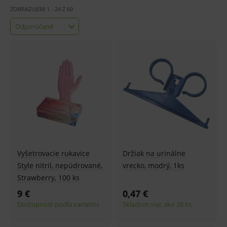
ZOBRAZUJEM
1
-
24
Z
60
Odporúčané
Odporúčané
Najlacnejšie
Najdrahšie
Najnovšie
Vyšetrovacie rukavice
Držiak na urinálne
Style nitril, nepúdrované,
vrecko, modrý, 1ks
Strawberry, 100 ks
9 €
0,47 €
Dostupnosť podľa variantu
Skladom viac ako 20 ks