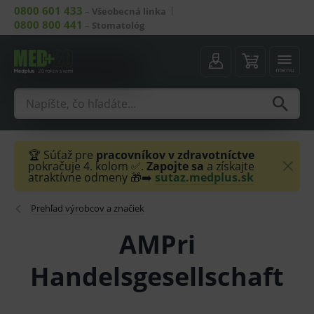
0800 601 433
–
Všeobecná linka
0800 800 441
–
Stomatológ
menu
🏆 Súťaž pre
pracovníkov v zdravotníctve
pokračuje 4. kolom ✅.
Zapojte sa
a získajte
atraktívne odmeny 🎁➡️
sutaz.medplus.sk
Prehľad výrobcov a značiek
AMPri
Handelsgesellschaft