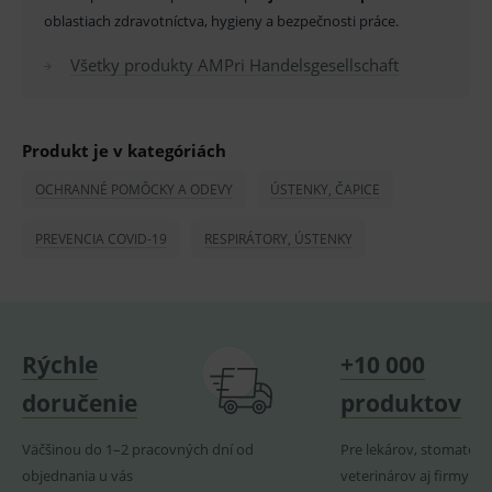
fungov
OnLine
oblastiach zdravotníctva, hygieny a bezpečnosti práce.
smarts
Všetky produkty AMPri Handelsgesellschaft
PHPSESSID
Zavřením
Univer
PHP.net
prohlížeče
identif
www.medplus.sk
použív
udržov
promě
relací
Produkt je v kategóriách
uživate
OCHRANNÉ POMÔCKY A ODEVY
_sp_ses.ef32
www.medplus.sk
ÚSTENKY, ČAPICE
30 minut
Cookie
pro
fungov
OnLine
PREVENCIA COVID-19
RESPIRÁTORY, ÚSTENKY
smarts
ssupp.vid
www.medplus.sk
6 měsíců
Cookie
2 dny
pro
fungov
OnLine
smarts
Rýchle
+10 000
lastVisitedProducts
www.medplus.sk
1 rok
Cookie
uchová
doručenie
produktov
naposl
navští
produk
Väčšinou do 1–2 pracovných dní od
Pre lekárov, stomatoló
ssupp.visits
www.medplus.sk
6 měsíců
Cookie
objednania u vás
veterinárov aj firmy
2 dny
pro