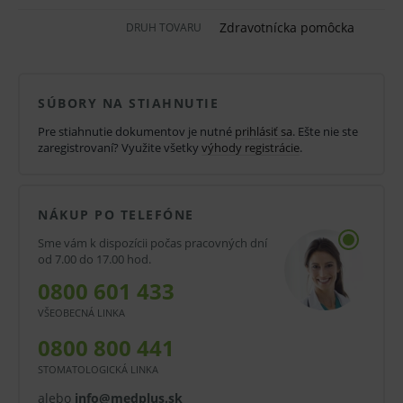
európskou normou EN 14683. Ústenky sú vďaka
Zdravotnícka pomôcka
DRUH TOVARU
svojim vlastnostiam určené pre nasledujúce sektory:
služby, potravinársky priemysel, školy, štátne úrady,
zdravotnícke zariadenia a nemocnice.
SÚBORY NA STIAHNUTIE
Pre stiahnutie dokumentov je nutné
prihlásiť sa
. Ešte nie ste
zaregistrovaní? Využite všetky
výhody registrácie
.
Použitý materiál (polypropylén) je veľmi ľahký a
pružný. Je považovaný za štandardný materiál pre
základné ochranné odevy, pretože je stabilný a
NÁKUP PO TELEFÓNE
mechanicky odolný. Tento výrobok má dĺžku 145 mm
Sme vám k dispozícii počas pracovných dní
od 7.00 do 17.00 hod.
a šírku 90 mm. Na uchytenie slúžia gumičky na uši,
0800 601 433
ktoré zaisťujú praktickosť, produkt sa ľahko nasadzuje
a dáva dole.
VŠEOBECNÁ LINKA
Výrobok navyše neobsahuje latex.
0800 800 441
STOMATOLOGICKÁ LINKA
Vlastnosti a výhody:
alebo
info@medplus.sk