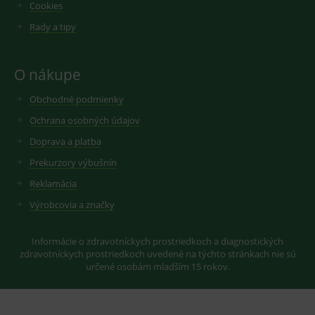
Cookies
měsíců
soubor
.youtube.com
sid
.seznam.cz
1 měsíc
Cookie od
cookie
seznam.cz
nastavuje
Rady a tipy
googlu.
Youtube ke
Slouží pro
sledování
zobrazení
uživatelskýc
vhodné
předvoleb
reklamy.
O nákupe
pro videa
Youtube
_ga_GXRFBLV37P
.medplus.sk
2 roky
Cookie pro
vložená do
měření
Obchodné podmienky
webů; může
návštěvnosti
také určit,
ve službě
Ochrana osobných údajov
zda
google
návštěvník
analytics.
Doprava a platba
webu
používá
Prekurzory výbušnín
novou nebo
starou verzi
Reklamácia
rozhraní
Youtube.
Výrobcovia a značky
Informácie o zdravotníckych prostriedkoch a diagnostických
zdravotníckych prostriedkoch uvedené na týchto stránkach nie sú
určené osobám mladším 15 rokov.