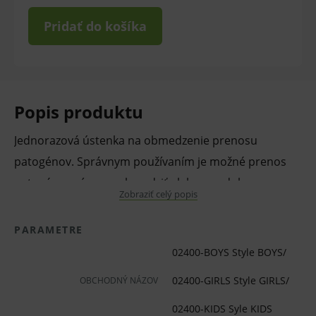
Pridať do košíka
Popis produktu
Jednorazová ústenka na obmedzenie prenosu
patogénov. Správnym používaním je možné prenos
patogénov výrazne obmedziť alebo mu dokonca
Zobraziť celý popis
úplne zabrániť. Tento jednorazový výrobok tak
prispieva k zaisteniu hygienických štandardov a je
PARAMETRE
nevyhnutný ako v zdravotníctve, tak v gastronómii
02400-BOYS Style BOYS/
alebo v iných službách, ktoré vyžadujú fyzický kontakt.
02400-GIRLS Style GIRLS/
OBCHODNÝ NÁZOV
Je určená na použitie v chirurgickom prostredí. To
znamená, že výrobok spĺňa požiadavky na zhodu s
02400-KIDS Syle KIDS