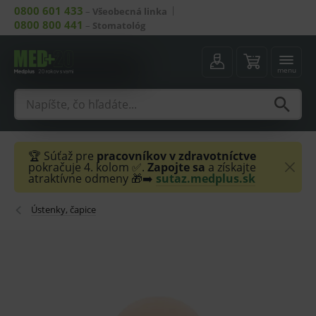
0800 601 433
–
Všeobecná linka
0800 800 441
–
Stomatológ
menu
🏆 Súťaž pre
pracovníkov v zdravotníctve
pokračuje 4. kolom ✅.
Zapojte sa
a získajte
atraktívne odmeny 🎁➡️
sutaz.medplus.sk
Ústenky, čapice