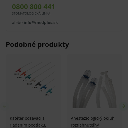
0800 800 441
Pohárik aj viečko je určené na jedno použitie.
STOMATOLOGICKÁ LINKA
Zdravotnícky prostriedok triedy 1 s meracou
alebo
info@medplus.sk
funkciou podľa Smernice 93/42 / EHS
https://www.medplus.sk/poharik-odmerny-
med-comfort-basic-30-ml-80-ks/
Balenie:
500 ks (balenie obsahuje iba viečka)
V prípade porušenia zapečateného obalu tohto
tovaru nie je z dôvodu ochrany zdravia alebo
hygienických dôvodov možné odstúpiť od kúpnej
zmluvy v lehote 14 dní.