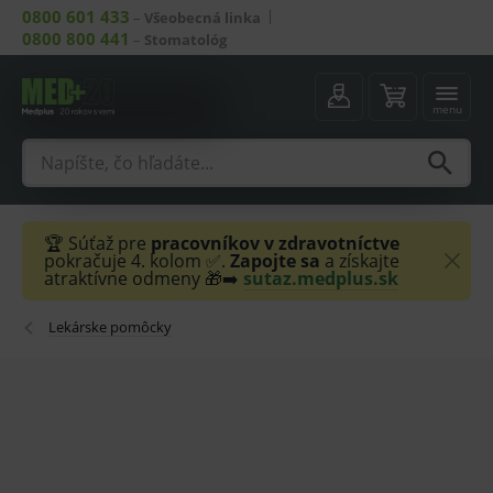
0800 601 433
–
Všeobecná linka
0800 800 441
–
Stomatológ
menu
🏆 Súťaž pre
pracovníkov v zdravotníctve
pokračuje 4. kolom ✅.
Zapojte sa
a získajte
atraktívne odmeny 🎁➡️
sutaz.medplus.sk
Lekárske pomôcky