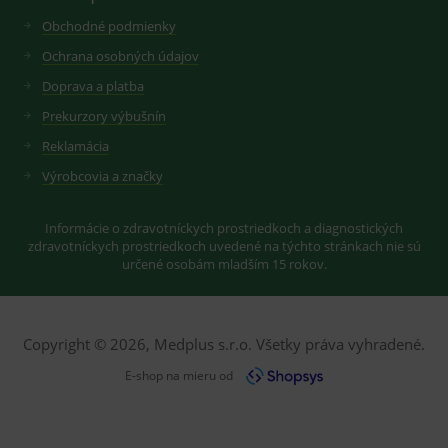
sledování
zobrazení
uživatelskýc
vhodné
Obchodné podmienky
předvoleb
reklamy.
pro videa
Ochrana osobných údajov
Youtube
_ga_GXRFBLV37P
.medplus.sk
2 roky
Cookie pro
vložená do
měření
Doprava a platba
webů; může
návštěvnosti
také určit,
ve službě
Prekurzory výbušnín
zda
google
návštěvník
analytics.
Reklamácia
webu
používá
novou nebo
Výrobcovia a značky
starou verzi
rozhraní
Youtube.
Informácie o zdravotníckych prostriedkoch a diagnostických
zdravotníckych prostriedkoch uvedené na týchto stránkach nie sú
určené osobám mladším 15 rokov.
Copyright © 2026, Medplus s.r.o. Všetky práva vyhradené.
E-shop na mieru od