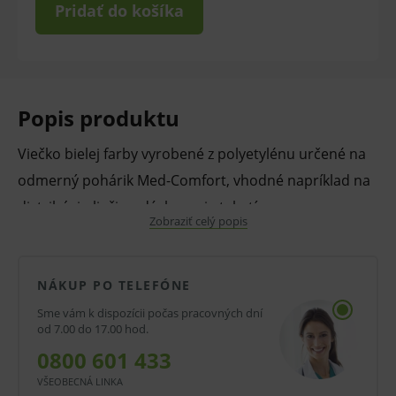
Pridať do košíka
Popis produktu
Viečko bielej farby vyrobené z polyetylénu určené na
odmerný pohárik Med-Comfort, vhodné napríklad na
distribúciu liečiv a dávkovanie tekutín.
Zobraziť celý popis
Vlastnosti a výhody:
Odolné proti rozbitiu.
NÁKUP PO TELEFÓNE
Pohárik má stupnicu a objem 30 ml.
Sme vám k dispozícii počas pracovných dní
od 7.00 do 17.00 hod.
Je vhodný na dávkovanie liekov a tekutín a
0800 601 433
distribúciu liečiv v nemocniciach.
VŠEOBECNÁ LINKA
Vhodný aj na ukladanie odberových vzoriek.