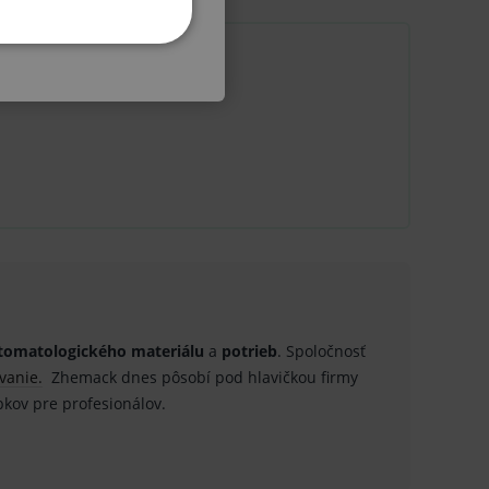
KETINGOVÉ
u do košíka atď. Pre správne
.
nných relací uživatelů
tomatologického materiálu
a
potrieb
. Spoločnosť
vanie.
Zhemack dnes pôsobí pod hlavičkou firmy
.
kov pre profesionálov.
.
ů.