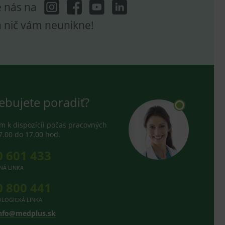
e nás na
a nič vám neunikne!
ebujete poradiť?
 k dispozícii počas pracovných
7.00 do 17.00 hod.
0 601 433
NÁ LINKA
0 800 441
LOGICKÁ LINKA
nfo@medplus.sk