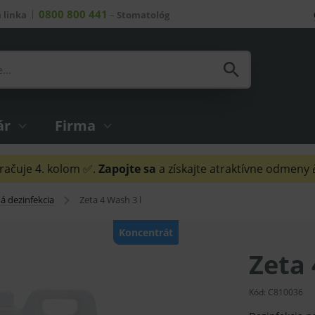
0800 800 441
 linka
–
Stomatológ
ár
Firma
ačuje 4. kolom ✅.
Zapojte sa
a získajte atraktívne odmeny
á dezinfekcia
Zeta 4 Wash 3 l
Koncentrát
Zeta 
Kód:
C810036