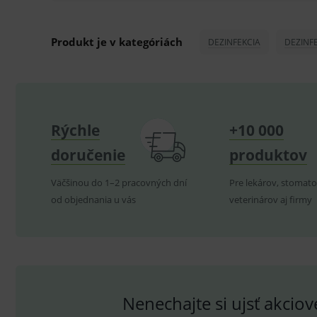
ssupp.visits
CookieScriptConsent
C
Produkt je v kategóriách
DEZINFEKCIA
DEZINF
P
Název
Pro
D
Název
Do
Rýchle
+10 000
_gcl_au
G
.
_gat_UA-
.me
doručenie
produktov
193359858-4
test_cookie
G
_ga
.d
Goo
Väčšinou do 1–2 pracovných dní
Pre lekárov, stomato
.me
IDE
G
od objednania u vás
veterinárov aj firmy
_gid
.d
Goo
.me
VISITOR_INFO1_LIVE
G
YSC
.
Goo
.yo
sid
.se
_ga_GXRFBLV37P
.me
Nenechajte si ujsť akcio