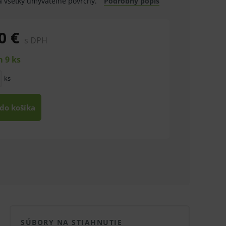
a všetky umývateľné povrchy.
Podrobný popis
0 €
s DPH
 9 ks
ks
 do košíka
SÚBORY NA STIAHNUTIE