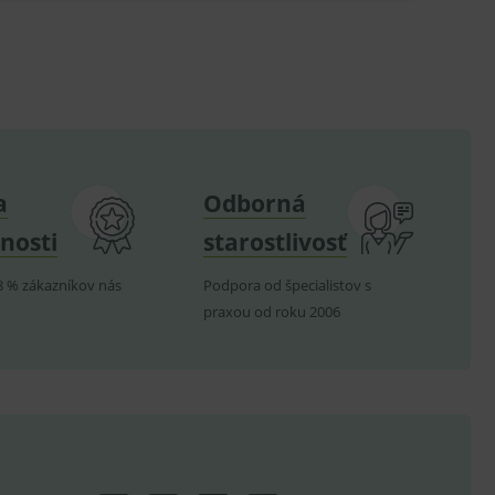
.
om k zapamatování
e nutné, aby banner cookie
a
Odborná
hodné reklamy.
e analytics.
nosti
starostlivosť
poruje cookies a
e analytics.
8 % zákazníkov nás
Podpora od špecialistov s
hodné reklamy.
praxou od roku 2006
e analytics.
telských předvoleb pro
těvník webu používá
dování zobrazení
ení vhodné reklamy.
e analytics.