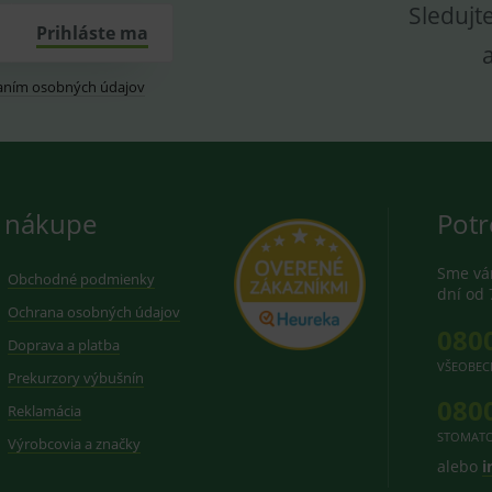
Sledujt
Prihláste ma
aním osobných údajov
 nákupe
Potr
Sme vám
Obchodné podmienky
dní od 
Ochrana osobných údajov
080
Doprava a platba
VŠEOBEC
Prekurzory výbušnín
080
Reklamácia
STOMATO
Výrobcovia a značky
alebo
i