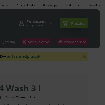
Články
Akciové letáky
Rady a tipy
Reklamácia
Kontakty
Prihlásenie
Prázdny
a registrácia
Výpredaj
Akciové ceny
Výhodné sety
 🎁➡️
sutaz.medplus.sk
4 Wash 3 l
Značka:
Zhermack SpA