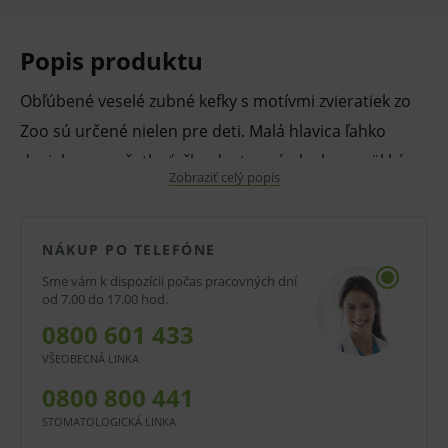
Popis produktu
Obľúbené veselé zubné kefky s motívmi zvieratiek zo
Zoo sú určené nielen pre deti. Malá hlavica ľahko
dosiahne na všetky ťažko dostupné plochy a mäkké
Zobraziť celý popis
vlákna sú šetrné k ďasnám. Kefka má malú,
trojuholníkovú hlavicu, 1900 mäkkých vlákien, lekármi
odporúčaný rovný zástrih a ploché držadlo. V ponuke
NÁKUP PO TELEFÓNE
je široká škála farieb a potlačí. Balené v blistri.
Sme vám k dispozícii počas pracovných dní
od 7.00 do 17.00 hod.
Sklon hlavice kefky možno perfektne prispôsobiť na
0800 601 433
čistenie. Stačí hlavicu kefky s krčkom nahriať v horúcej
VŠEOBECNÁ LINKA
vode a následne ohnúť krčok do požadovanej polohy.
0800 800 441
V prípade porušenia zapečateného obalu tohto
STOMATOLOGICKÁ LINKA
tovaru nie je z dôvodu ochrany zdravia alebo