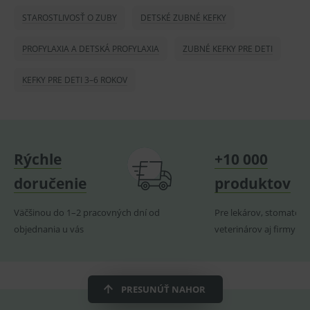
PHPSESSID
Zavřením
Univer
PHP.net
prohlížeče
identif
www.medplus.sk
STAROSTLIVOSŤ O ZUBY
DETSKÉ ZUBNÉ KEFKY
použív
udržov
promě
PROFYLAXIA A DETSKÁ PROFYLAXIA
ZUBNÉ KEFKY PRE DETI
relací
uživate
KEFKY PRE DETI 3–6 ROKOV
_sp_ses.ef32
www.medplus.sk
30 minut
Cookie
pro
fungov
OnLine
smarts
ssupp.vid
www.medplus.sk
6 měsíců
Cookie
2 dny
pro
Rýchle
+10 000
fungov
OnLine
doručenie
produktov
smarts
lastVisitedProducts
www.medplus.sk
1 rok
Cookie
uchová
Väčšinou do 1–2 pracovných dní od
Pre lekárov, stomatoló
naposl
objednania u vás
veterinárov aj firmy
navští
produk
ssupp.visits
www.medplus.sk
6 měsíců
Cookie
2 dny
pro
fungov
PRESUNÚŤ NAHOR
OnLine
smarts