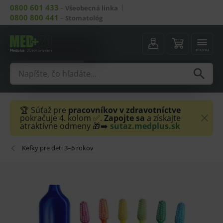
0800 601 433
–
Všeobecná linka
0800 800 441
–
Stomatológ
menu
🏆 Súťaž pre
pracovníkov v zdravotníctve
pokračuje 4. kolom ✅.
Zapojte sa
a získajte
atraktívne odmeny 🎁➡️
sutaz.medplus.sk
Kefky pre deti 3–6 rokov