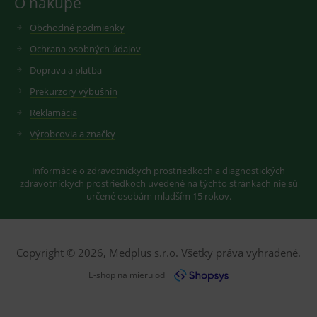
O nákupe
Slouží pro
sledování
zobrazení
uživatelskýc
vhodné
Obchodné podmienky
předvoleb
reklamy.
pro videa
Ochrana osobných údajov
Youtube
_ga_GXRFBLV37P
.medplus.sk
2 roky
Cookie pro
vložená do
měření
webů; může
Doprava a platba
návštěvnosti
také určit,
ve službě
zda
Prekurzory výbušnín
google
návštěvník
analytics.
webu
Reklamácia
používá
novou nebo
Výrobcovia a značky
starou verzi
rozhraní
Youtube.
Informácie o zdravotníckych prostriedkoch a diagnostických
zdravotníckych prostriedkoch uvedené na týchto stránkach nie sú
určené osobám mladším 15 rokov.
Copyright © 2026, Medplus s.r.o. Všetky práva vyhradené.
E-shop na mieru od