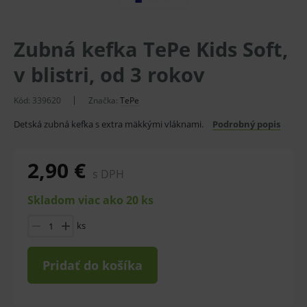
Zubná kefka TePe Kids Soft,
v blistri, od 3 rokov
Kód:
339620
Značka:
TePe
Detská zubná kefka s extra mäkkými vláknami.
Podrobný popis
2,90 €
s DPH
Skladom viac ako 20 ks
ks
Pridať do košíka