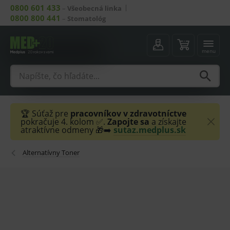
0800 601 433
–
Všeobecná linka
0800 800 441
–
Stomatológ
menu
🏆 Súťaž pre
pracovníkov v zdravotníctve
pokračuje 4. kolom ✅.
Zapojte sa
a získajte
atraktívne odmeny 🎁➡️
sutaz.medplus.sk
Alternatívny Toner