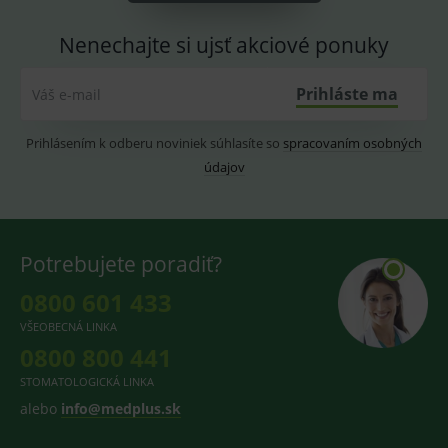
PHPSESSID
Zavřením
Univer
PHP.net
prohlížeče
identif
www.medplus.sk
Nenechajte si ujsť akciové ponuky
použív
udržov
promě
relací
Prihláste ma
Váš e-mail
uživate
_sp_ses.ef32
www.medplus.sk
30 minut
Cookie
pro
Prihlásením k odberu noviniek súhlasíte so
spracovaním osobných
fungov
údajov
OnLine
smarts
ssupp.vid
www.medplus.sk
6 měsíců
Cookie
2 dny
pro
fungov
OnLine
Potrebujete poradiť?
smarts
0800 601 433
lastVisitedProducts
www.medplus.sk
1 rok
Cookie
uchová
naposl
VŠEOBECNÁ LINKA
navští
0800 800 441
produk
STOMATOLOGICKÁ LINKA
ssupp.visits
www.medplus.sk
6 měsíců
Cookie
2 dny
pro
alebo
info@medplus.sk
fungov
OnLine
smarts