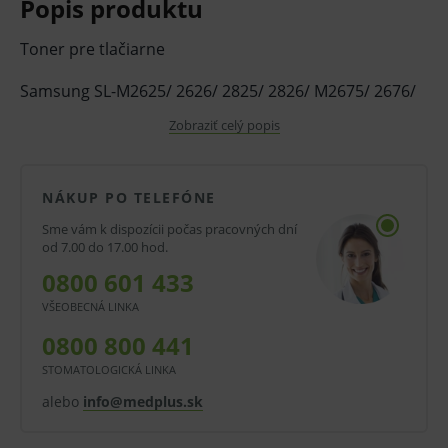
Popis produktu
Toner pre tlačiarne
Samsung SL-M2625/ 2626/ 2825/ 2826/ M2675/ 2676/
2875/ 2876, 3000 str.
Zobraziť celý popis
Kompatibilita: Samsung Xpress SL-
M2620/M2820/M2670/2870.
NÁKUP PO TELEFÓNE
Sme vám k dispozícii počas pracovných dní
V prípade porušenia zapečateného obalu tohto
od 7.00 do 17.00 hod.
tovaru nie je z dôvodu ochrany zdravia alebo
0800 601 433
hygienických dôvodov možné odstúpiť od kúpnej
VŠEOBECNÁ LINKA
zmluvy v lehote 14 dní.
0800 800 441
STOMATOLOGICKÁ LINKA
alebo
info@medplus.sk