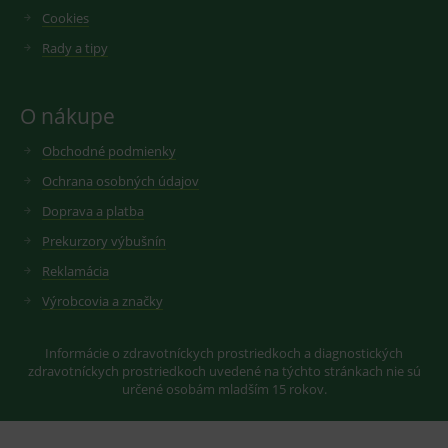
novou nebo
Cookies
starou verzi
rozhraní
Rady a tipy
Youtube.
O nákupe
Obchodné podmienky
Ochrana osobných údajov
Doprava a platba
Prekurzory výbušnín
Reklamácia
Výrobcovia a značky
Informácie o zdravotníckych prostriedkoch a diagnostických
zdravotníckych prostriedkoch uvedené na týchto stránkach nie sú
určené osobám mladším 15 rokov.