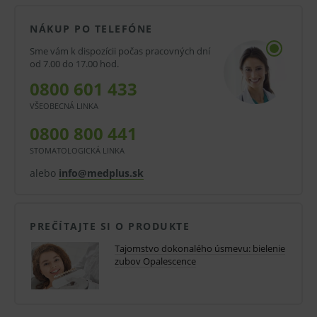
Minimalizuje vznik zubného kameňa.
Štúdie ukazujú asi 4,8 x väčšiu absorbciu
NÁKUP PO TELEFÓNE
fluoridov sklovinou ako u väčšiny pást
Sme vám k dispozícii počas pracovných dní
od 7.00 do 17.00 hod.
známych značiek.
0800 601 433
Rýchle a účinné uvoľňovanie fluoridov.
VŠEOBECNÁ LINKA
Zvýšená ochrana skloviny.
0800 800 441
Odstraňuje povrchové pigmentácie a zároveň
STOMATOLOGICKÁ LINKA
nepôsobí abrazívne na sklovinu.
alebo
info@medplus.sk
Aktívne pôsobí proti vzniku zafarbenia.
Minimalizuje vznik zubného kameňa.
PREČÍTAJTE SI O PRODUKTE
Osviežujúca mentolová príchuť.
Tajomstvo dokonalého úsmevu: bielenie
zubov Opalescence
Obsahuje fluoridy (2500 ppm).
Nízka abrazivita (70 RDA).