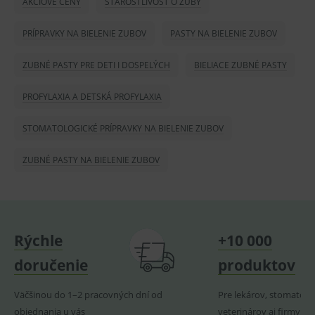
AKCIOVÉ CENY
STAROSTLIVOSŤ O ZUBY
smarts
ssupp.vid
www.medplus.sk
6 měsíců
Cookie
PRÍPRAVKY NA BIELENIE ZUBOV
PASTY NA BIELENIE ZUBOV
2 dny
pro
fungov
OnLine
ZUBNÉ PASTY PRE DETI I DOSPELÝCH
BIELIACE ZUBNÉ PASTY
smarts
lastVisitedProducts
www.medplus.sk
1 rok
Cookie
PROFYLAXIA A DETSKÁ PROFYLAXIA
uchová
naposl
navští
produk
STOMATOLOGICKÉ PRÍPRAVKY NA BIELENIE ZUBOV
ssupp.visits
www.medplus.sk
6 měsíců
Cookie
2 dny
pro
ZUBNÉ PASTY NA BIELENIE ZUBOV
fungov
OnLine
smarts
CookieScriptConsent
1 rok
Tento 
CookieScript
cookie
www.medplus.sk
použív
služba
Rýchle
+10 000
Cookie
Script.
doručenie
produktov
zapama
předvo
souhla
Väčšinou do 1–2 pracovných dní od
Pre lekárov, stomatoló
soubo
cookie
objednania u vás
veterinárov aj firmy
návště