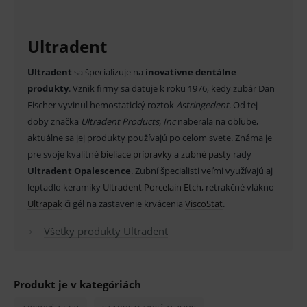
Analytické
Marketingové
Ultradent
Technické – základné životné funkcie e-shopu
Nevyhnutné cookies umožňujú základné
funkcie ako voľba odborník/laik, prihlásenie
Ultradent
sa špecializuje na
inovatívne dentálne
používateľa, vkladanie tovaru do košíka atď. Pre
produkty
správne používanie webu sú nutné.
. Vznik firmy sa datuje k roku 1976, kedy zubár Dan
Fischer vyvinul hemostatický roztok
Astringedent
. Od tej
Provider
/
Název
Vyprší
Popis
Doména
doby značka
Ultradent Products, Inc
naberala na obľube,
aktuálne sa jej produkty používajú po celom svete. Známa je
_sp_id.ef32
www.medplus.sk
2 roky
Cookie
pro
pre svoje kvalitné
bieliace prípravky
a
zubné pasty
rady
fungov
OnLine
Ultradent Opalescence
. Zubní špecialisti veľmi využívajú aj
smarts
leptadlo keramiky
Ultradent Porcelain Etch
, retrakčné vlákno
PHPSESSID
Zavřením
Univer
PHP.net
Ultrapak
či gél na zastavenie krvácenia
ViscoStat
.
prohlížeče
identif
www.medplus.sk
použív
udržov
Všetky produkty Ultradent
promě
relací
uživate
_sp_ses.ef32
www.medplus.sk
30 minut
Cookie
Produkt je v kategóriách
pro
fungov
OnLine