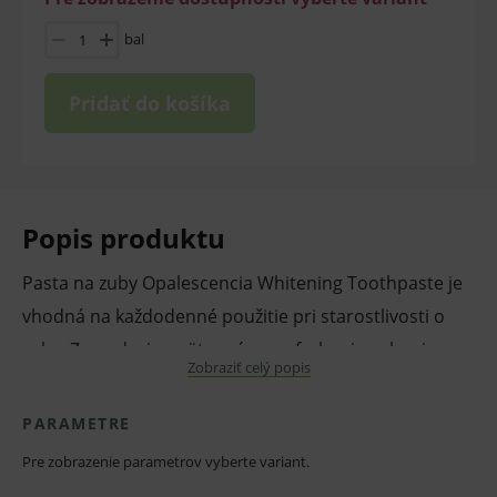
bal
Pridať do košíka
Popis produktu
Pasta na zuby Opalescencia Whitening Toothpaste je
vhodná na každodenné použitie pri starostlivosti o
zuby. Zamedzuje opätovnému zafarbeniu zubnej
Zobraziť celý popis
skloviny po profesionálnom vybielení zubov.
Vlastnosti a výhody:
PARAMETRE
Efekt vybielenia vydrží oveľa dlhšie.
Pre zobrazenie parametrov vyberte variant.