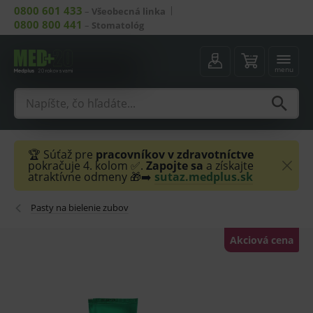
0800 601 433
–
Všeobecná linka
0800 800 441
–
Stomatológ
menu
🏆 Súťaž pre
pracovníkov v zdravotníctve
pokračuje 4. kolom ✅.
Zapojte sa
a získajte
atraktívne odmeny 🎁➡️
sutaz.medplus.sk
Pasty na bielenie zubov
Akciová cena