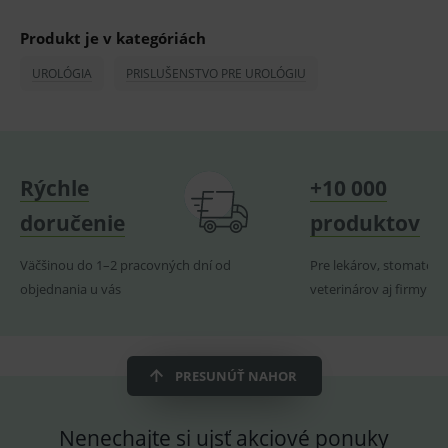
prohlížeče
identif
www.medplus.sk
použív
udržov
Produkt je v kategóriách
promě
relací
uživate
UROLÓGIA
PRISLUŠENSTVO PRE UROLÓGIU
_sp_ses.ef32
www.medplus.sk
30 minut
Cookie
pro
fungov
OnLine
smarts
Rýchle
+10 000
ssupp.vid
www.medplus.sk
6 měsíců
Cookie
2 dny
pro
fungov
doručenie
produktov
OnLine
smarts
Väčšinou do 1–2 pracovných dní od
Pre lekárov, stomatoló
lastVisitedProducts
www.medplus.sk
1 rok
Cookie
uchová
objednania u vás
veterinárov aj firmy
naposl
navští
produk
ssupp.visits
www.medplus.sk
6 měsíců
Cookie
2 dny
pro
PRESUNÚŤ NAHOR
fungov
OnLine
smarts
Nenechajte si ujsť akciové ponuky
CookieScriptConsent
1 rok
Tento 
CookieScript