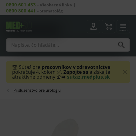
0800 601 433
–
Všeobecná linka
0800 800 441
–
Stomatológ
menu
🏆 Súťaž pre
pracovníkov v zdravotníctve
pokračuje 4. kolom ✅.
Zapojte sa
a získajte
atraktívne odmeny 🎁➡️
sutaz.medplus.sk
Prislušenstvo pre urológiu