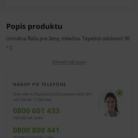
Popis produktu
Urinálna fľaša pre ženy, mliečna. Tepelná odolnosť 90
° C.
V prípade porušenia zapečateného obalu tohto
Zobraziť celý popis
tovaru nie je z dôvodu ochrany zdravia alebo
hygienických dôvodov možné odstúpiť od kúpnej
NÁKUP PO TELEFÓNE
zmluvy v lehote 14 dní.
Sme vám k dispozícii počas pracovných dní
od 7.00 do 17.00 hod.
0800 601 433
VŠEOBECNÁ LINKA
0800 800 441
STOMATOLOGICKÁ LINKA