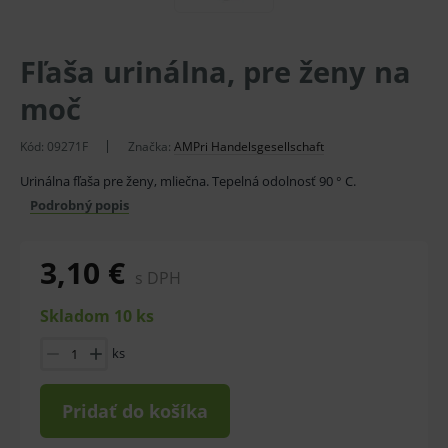
Fľaša urinálna, pre ženy na
moč
Kód:
09271F
Značka:
AMPri Handelsgesellschaft
Urinálna fľaša pre ženy, mliečna. Tepelná odolnosť 90 ° C.
Podrobný popis
3,10 €
s DPH
Skladom 10 ks
ks
Pridať do košíka