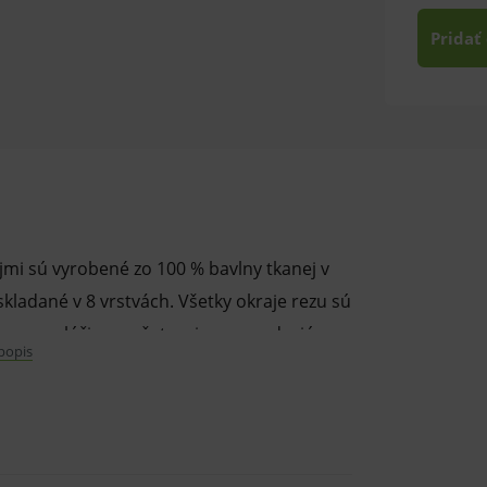
Pridať
mi sú vyrobené zo 100 % bavlny tkanej v
skladané v 8 vrstvách. Všetky okraje rezu sú
mpresy slúžia na ošetrenie a zamedzujú
 popis