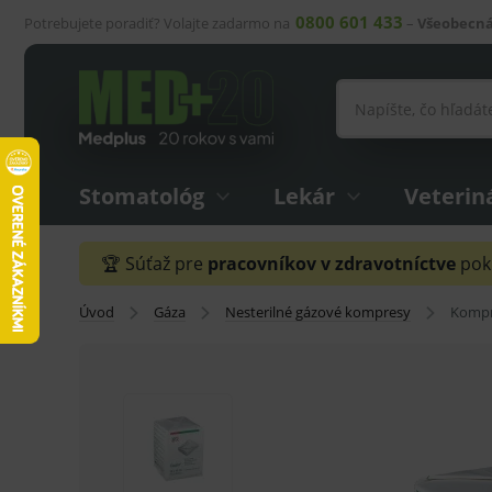
0800 601 433
Potrebujete poradiť? Volajte zadarmo na
–
Všeobecná
Stomatológ
Lekár
Veterin
🏆 Súťaž pre
pracovníkov v zdravotníctve
pokr
Úvod
Gáza
Nesterilné gázové kompresy
Kompre