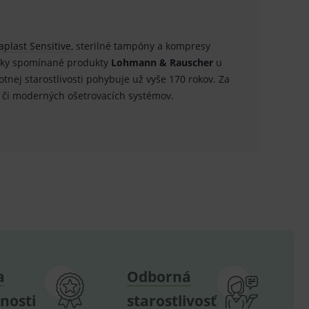
.
.
aplast Sensitive
, sterilné tampóny a kompresy
tky spomínané produkty
Lohmann & Rauscher
u
ů.
tnej starostlivosti pohybuje už vyše 170 rokov. Za
.
v či moderných ošetrovacích systémov.
om k zapamatování
e nutné, aby banner cookie
hodné reklamy.
e analytics.
poruje cookies a
e analytics.
hodné reklamy.
a
Odborná
e analytics.
telských předvoleb pro
nosti
starostlivosť
těvník webu používá
dování zobrazení