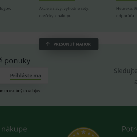
novou nebo starou verzi rozhraní Youtube.
prohlížeče
vložených videí.
utube.com
lógov,
Akcie a zľavy, výhodné sety,
Heureka: 9
znam.cz
1 měsíc
Cookie od seznam.cz googlu. Slouží pro zobraz
darčeky k nákupu
odporúča
dplus.sk
2 roky
Cookie pro měření návštěvnosti ve službě googl
PRESUNÚŤ NAHOR
vé ponuky
Sledujt
Prihláste ma
aním osobných údajov
 nákupe
Potr