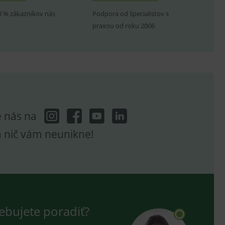
8 % zákazníkov nás
Podpora od špecialistov s
ení vhodné reklamy.
praxou od roku 2006
e analytics.
e nás na
a nič vám neunikne!
ebujete poradiť?