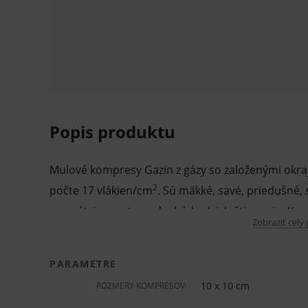
Popis produktu
Mulové kompresy Gazin z gázy so založenými okraj
2
počte 17 vlákien/cm
. Sú mäkké, savé, priedušné, 
vo vnútri, a preto nedochádza k ich štiepeniu. Ko
Zobraziť celý
znečisteniu rán. Nesterilné.
Vlastnosti a výhody:
PARAMETRE
10 x 10 cm
ROZMERY KOMPRESOV:
Mulové kompresy.