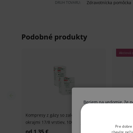
Zdravotnícka pomôcka
DRUH TOVARU:
Z gázy.
So založenými okrajmi.
100 % bavlna.
2
17 vlákien/cm
.
8 vrstiev.
Nestrapkajú sa.
Ochrana pred kontamináciou.
Rôzne rozmery.
Nesterilné.
Beriem na vedomie, že pon
Oblasti použitia:
Ak nie ste odborník, vysta
Na čistenie a krytie rán, na absorpciu tel
získané informácie boli V
Pre dobre
výkonoch.
postupu vo vzťahu k svoj
zbavíte neži