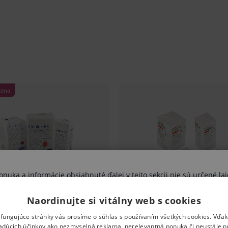
uka a informácie obsiahnuté ďalej v tejto sekcii nie sú určené lai
výhradne zdravotníckym odborníkom.
Naordinujte si vitálny web s cookies
vujete sa riziku ohrozenia svojho zdravia, poprípade aj zdravia ďal
esných tekutín, pri rôznych lekárskych
ami nesprávne pochopené, interpretované, či využité na stanovenie
 fungujúce stránky vás prosíme o súhlas s používaním všetkých cookies. Vďa
ej osobe, či ďalším osobám. Pokiaľ Vaše vyhlásenie nie je pravdivé
adúcich účinkov ako nezmyselná reklama, nerelevantná ponuka či neustále p