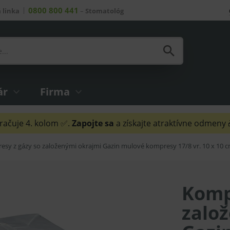
0800 800 441
 linka
–
Stomatológ
ár
Firma
ačuje 4. kolom ✅.
Zapojte sa
a získajte atraktívne odmeny
sy z gázy so založenými okrajmi Gazin mulové kompresy 17/8 vr. 10 x 10 c
Komp
zalo