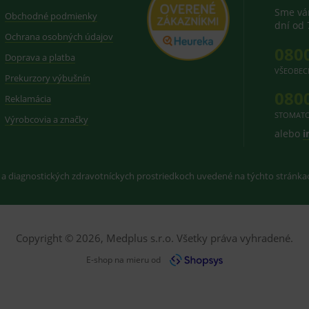
Sme vám
Obchodné podmienky
dní od 
Ochrana osobných údajov
080
Doprava a platba
VŠEOBEC
Prekurzory výbušnín
080
Reklamácia
STOMATO
Výrobcovia a značky
alebo
i
 a diagnostických zdravotníckych prostriedkoch uvedené na týchto stránk
Copyright © 2026, Medplus s.r.o. Všetky práva vyhradené.
E-shop na mieru od