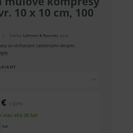
n mulové kompresy
vr. 10 x 10 cm, 100
Značka:
Lohmann & Rauscher, s.r.o.
sy so strihanými založenými okrajmi.
opis
ARIANT
 €
s DPH
 viac ako 20 bal
bal