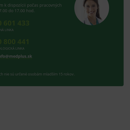
 k dispozícii počas pracovných
7.00 do 17.00 hod.
0 601 433
NÁ LINKA
0 800 441
LOGICKÁ LINKA
nfo@medplus.sk
ach nie sú určené osobám mladším 15 rokov.