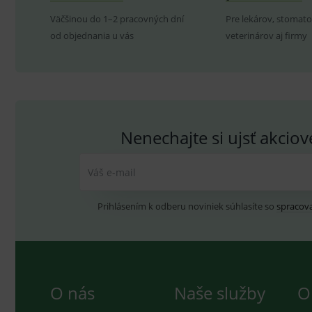
.yo
Väčšinou do 1–2 pracovných dní
Pre lekárov, stomato
sid
.se
od objednania u vás
veterinárov aj firmy
_ga_GXRFBLV37P
.me
Nenechajte si ujsť akcio
Váš e-mail
Prihlásením k odberu noviniek súhlasíte so
spracov
O nás
Naše služby
O