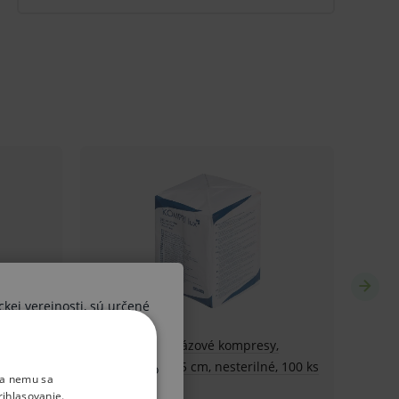
ckej verejnosti, sú určené
ších osôb. V prípade, že by
 diagnózy alebo liečebného
ka nemu sa
, upozorňujeme Vás, že sa
rihlasovanie.