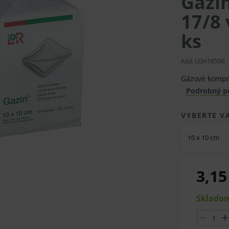
Gazi
17/8 
ks
Kód: LOH18506
Gázové kompre
Podrobný p
VYBERTE V
10 x 10 cm
3,15
Skladom