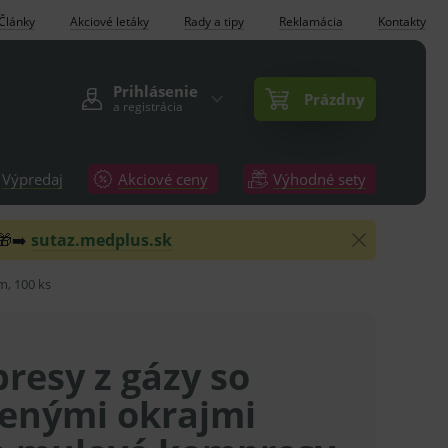
Články
Akciové letáky
Rady a tipy
Reklamácia
Kontakty
Prihlásenie
Prázdny
a registrácia
Výpredaj
Akciové ceny
Výhodné sety
 🎁➡️
sutaz.medplus.sk
m, 100 ks
resy z gázy so
ženými okrajmi