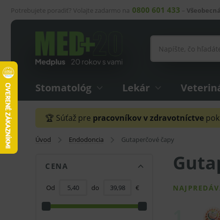
0800 601 433
Potrebujete poradiť? Volajte zadarmo na
–
Všeobecná
Stomatológ
Lekár
Veterin
🏆 Súťaž pre
pracovníkov v zdravotníctve
pokr
Úvod
Endodoncia
Gutaperčové čapy
Guta
CENA
Od
do
€