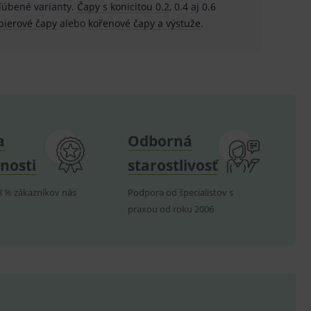
bľúbené varianty.
Čapy s konicitou 0.2
, 0.4 aj 0.6
pierové čapy
alebo
kořenové čapy a výstuže
.
.
nných relací uživatelů
.
.
a
Odborná
ů.
nosti
starostlivosť
.
8 % zákazníkov nás
Podpora od špecialistov s
om k zapamatování
praxou od roku 2006
e nutné, aby banner cookie
hodné reklamy.
e analytics.