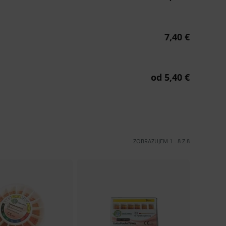
ZOBRAZUJEM
1
-
8
Z
8