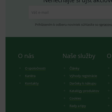
193359858-4
test_cookie
G
_ga
.d
Goo
Váš e-mail
.me
IDE
G
_gid
.d
Goo
.me
Prihlásením k odberu noviniek súhlasíte so
spracov
VISITOR_INFO1_LIVE
G
YSC
.
Goo
.yo
sid
.se
_ga_GXRFBLV37P
.me
O nás
Naše služby
O
O spoločnosti
Články
Kariéra
Výhody registrácie
Kontakty
Darčeky k nákupu
Katalógy produktov
Cookies
Rady a tipy