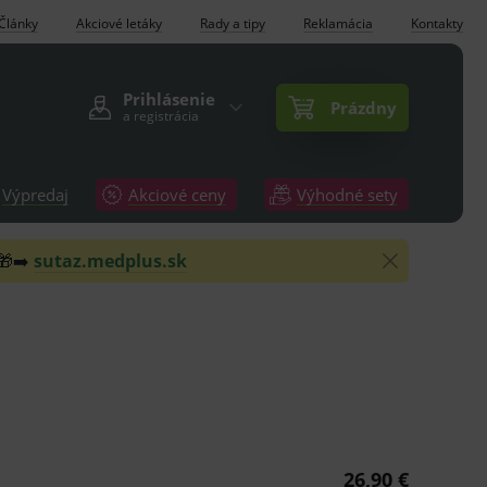
Články
Akciové letáky
Rady a tipy
Reklamácia
Kontakty
Prihlásenie
Prázdny
a registrácia
Výpredaj
Akciové ceny
Výhodné sety
 🎁➡️
sutaz.medplus.sk