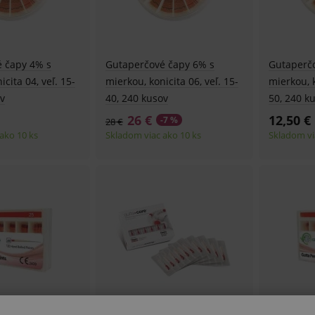
 čapy 4% s
Gutaperčové čapy 6% s
Gutaperč
cita 04, veľ. 15-
mierkou, konicita 06, veľ. 15-
mierkou, k
ov
40, 240 kusov
50, 240 k
26 €
12,50 €
-7 %
28 €
ako 10 ks
Skladom viac ako 10 ks
Skladom vi