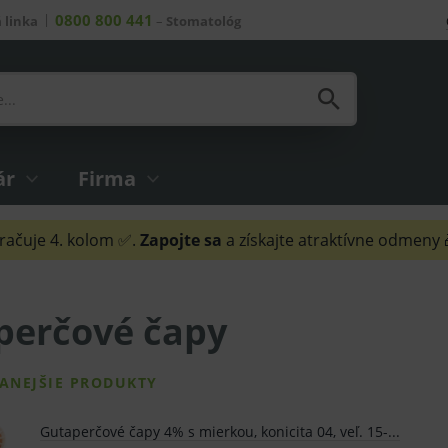
0800 800 441
 linka
–
Stomatológ
ár
Firma
ačuje 4. kolom ✅.
Zapojte sa
a získajte atraktívne odmeny
perčové čapy