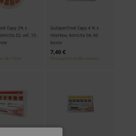
ové čapy 2% s
Gutaperčové čapy 4 % s
onicita 02, veľ. 15-
mierkou, konicita 04, 60
usov
kusov
7,40 €
ac ako 10 ks
Dostupnosť podľa variantu