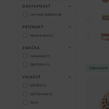
DOSTUPNOSŤ
Len tovar skladom
(8)
PRÍZNAKY
Akciová cena
(1)
ZNAČKA
Cerkamed
(7)
DENTSPLY
(1)
Odporúčané
VEĽKOSŤ
020 Žltá
(1)
025 Červená
(1)
30
(1)