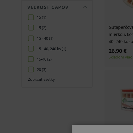
VEĽKOSŤ ČAPOV
15
(1)
Gutaperčové
15
(2)
mierkou, koni
15 - 40
(1)
40, 240 kus
15 - 40, 240 ks
(1)
26,90 €
Skladom viac 
15-40
(2)
20
(3)
Zobraziť všetky