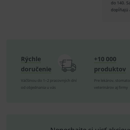
do 140. S
P
dopĺňajú 
Název
_sp_id.ef32
PHPSESSID
_sp_ses.ef32
ssupp.vid
Rýchle
+10 000
lastVisitedProducts
doručenie
produktov
ssupp.visits
Väčšinou do 1–2 pracovných dní
Pre lekárov, stomato
CookieScriptConsent
C
od objednania u vás
veterinárov aj firmy
P
Název
Pro
D
Název
Do
_gcl_au
G
.
_gat_UA-
.me
Nenechajte si ujsť akcio