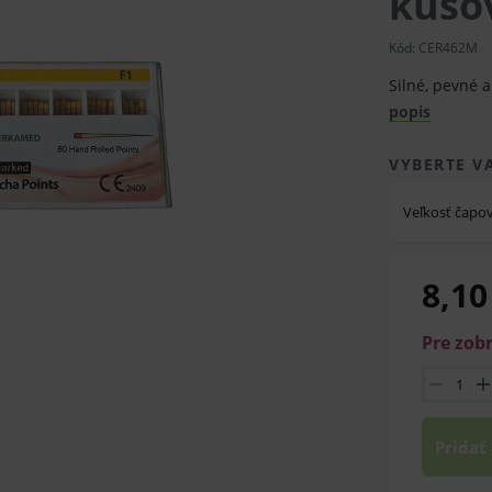
kuso
Kód:
CER462M
Silné, pevné 
popis
VYBERTE V
Veľkosť čapo
8,10
Pre zob
Pridať