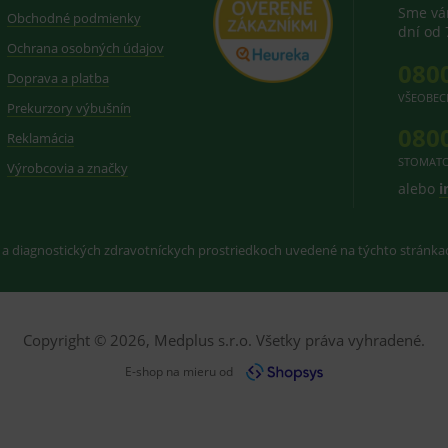
Sme vám
Obchodné podmienky
dní od 
Ochrana osobných údajov
080
Doprava a platba
VŠEOBEC
Prekurzory výbušnín
080
Reklamácia
STOMATO
Výrobcovia a značky
alebo
i
 a diagnostických zdravotníckych prostriedkoch uvedené na týchto stránk
Copyright © 2026, Medplus s.r.o. Všetky práva vyhradené.
E-shop na mieru od