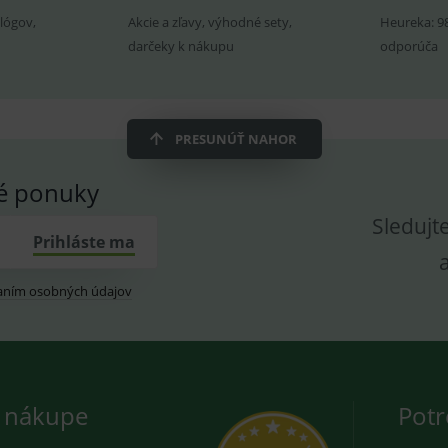
novou nebo starou verzi rozhraní Youtube.
prohlížeče
vložených videí.
utube.com
lógov,
Akcie a zľavy, výhodné sety,
Heureka: 9
znam.cz
1 měsíc
Cookie od seznam.cz googlu. Slouží pro zobraz
darčeky k nákupu
odporúča
dplus.sk
2 roky
Cookie pro měření návštěvnosti ve službě googl
PRESUNÚŤ NAHOR
vé ponuky
Sledujt
Prihláste ma
aním osobných údajov
 nákupe
Potr