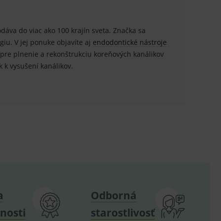
.
.
odáva do viac ako 100 krajín sveta. Značka sa
iu. V jej ponuke objavíte aj
endodontické nástroje
ů.
pre plnenie a rekonštrukciu koreňových kanálikov
.
ok k vysušení kanálikov.
om k zapamatování
e nutné, aby banner cookie
hodné reklamy.
e analytics.
poruje cookies a
e analytics.
hodné reklamy.
a
Odborná
e analytics.
nosti
starostlivosť
telských předvoleb pro
těvník webu používá
dování zobrazení