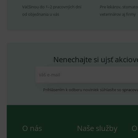
.yo
Väčšinou do 1–2 pracovných dní
Pre lekárov, stomato
sid
.se
od objednania u vás
veterinárov aj firmy
_ga_GXRFBLV37P
.me
Nenechajte si ujsť akcio
Váš e-mail
Prihlásením k odberu noviniek súhlasíte so
spracov
O nás
Naše služby
O