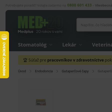
0800 601 433
Potrebujete poradiť? Volajte zadarmo na
–
Všeobecná
Stomatológ
Lekár
Veterin
🏆 Súťaž pre
pracovníkov v zdravotníctve
pokr
Úvod
Endodoncia
Gutaperčové čapy
Gutaperč