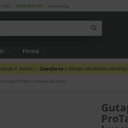
0800 800 441
 linka
–
Stomatológ
ár
Firma
ačuje 4. kolom ✅.
Zapojte sa
a získajte atraktívne odmeny
ové čapy ProTaper s mierkou, 60 kusov
Guta
ProTa