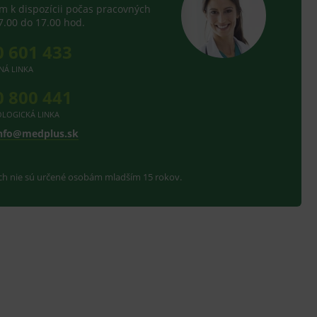
 k dispozícii počas pracovných
7.00 do 17.00 hod.
0 601 433
NÁ LINKA
0 800 441
LOGICKÁ LINKA
nfo@medplus.sk
ach nie sú určené osobám mladším 15 rokov.