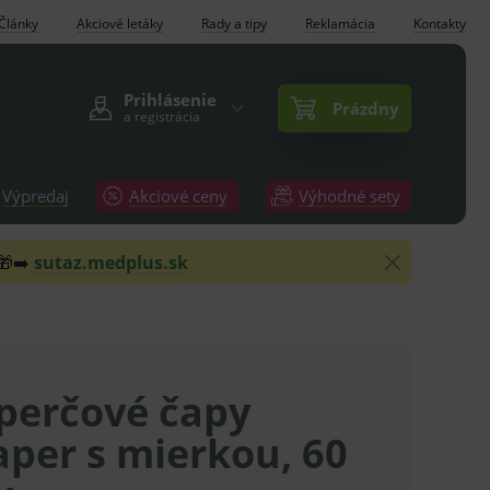
Články
Akciové letáky
Rady a tipy
Reklamácia
Kontakty
Prihlásenie
Prázdny
a registrácia
Výpredaj
Akciové ceny
Výhodné sety
 🎁➡️
sutaz.medplus.sk
perčové čapy
per s mierkou, 60