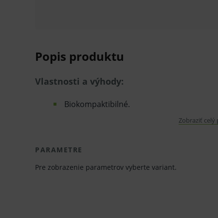
Popis produktu
Vlastnosti a výhody:
Biokompaktibilné.
Farebne kódované body podľa normy ISO.
Zobraziť celý
Viditeľné pod röntgenom.
PARAMETRE
Silné, pevné a ohybné s rozmerovou stálo
Pre zobrazenie parametrov vyberte variant.
Výborné pre apex.
Tuhosť a hladký povrch umožňujú jednodu
V praktickom balení s ochranou proti vyp