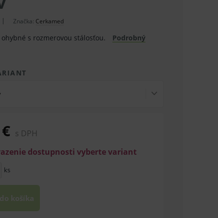
v
Značka:
Cerkamed
a ohybné s rozmerovou stálosťou.
Podrobný
ARIANT
v
 €
s DPH
razenie dostupnosti vyberte variant
ks
 do košíka