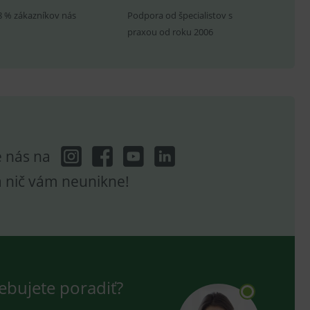
8 % zákazníkov nás
Podpora od špecialistov s
ení vhodné reklamy.
praxou od roku 2006
e analytics.
e nás na
a nič vám neunikne!
ebujete poradiť?