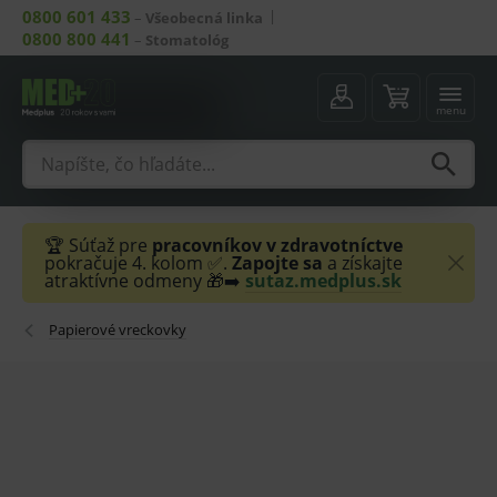
0800 601 433
–
Všeobecná linka
0800 800 441
–
Stomatológ
menu
🏆 Súťaž pre
pracovníkov v zdravotníctve
pokračuje 4. kolom ✅.
Zapojte sa
a získajte
atraktívne odmeny 🎁➡️
sutaz.medplus.sk
Papierové vreckovky