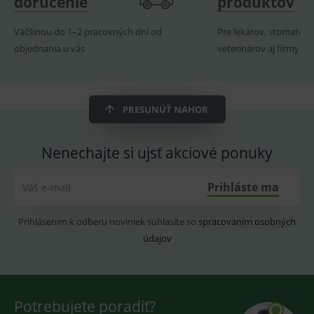
doručenie
produktov
ssupp.visits
www.medplus.sk
6 měsíců
Cookie
2 dny
pro
Väčšinou do 1–2 pracovných dní od
Pre lekárov, stomatoló
fungov
OnLine
objednania u vás
veterinárov aj firmy
smarts
CookieScriptConsent
1 rok
Tento 
CookieScript
cookie
www.medplus.sk
použív
služba
PRESUNÚŤ NAHOR
Cookie
Script.
zapama
předvo
Nenechajte si ujsť akciové ponuky
souhla
soubo
cookie
návště
Prihláste ma
Váš e-mail
Je nutn
banne
cookie
Prihlásením k odberu noviniek súhlasíte so
spracovaním osobných
Cookie
Script
údajov
fungov
správn
Potrebujete poradiť?