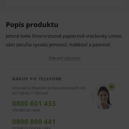
Popis produktu
Jemné biele štvorvrstvové papierové vreckovky Linteo
vám zaručia vysokú jemnosť, mäkkosť a pevnosť.
Zobraziť celý popis
Tieto papierové vreckovky sú vyrobené zo 100 %
celulózy. Obsahujú balzam z prírodného bavlníkového
oleja a skvalanu.
NÁKUP PO TELEFÓNE
Sme vám k dispozícii počas pracovných dní
od 7.00 do 17.00 hod.
V krabičke, ktorá je s povrchovou úpravou SOFT
0800 601 433
TOUCH je 70 ks.
VŠEOBECNÁ LINKA
Vlastnosti a výhody:
0800 800 441
4 vrstvy
STOMATOLOGICKÁ LINKA