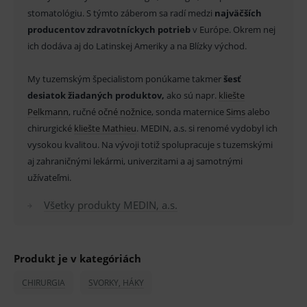
stomatológiu. S týmto záberom sa radí medzi
najväčších
Provider
/
Název
Vyprší
Popis
producentov zdravotníckych potrieb
v Európe. Okrem nej
Doména
ich dodáva aj do Latinskej Ameriky a na Blízky východ.
_sp_id.ef32
www.medplus.sk
2 roky
Cookie
pro
fungov
OnLine
My tuzemským špecialistom ponúkame takmer
šesť
smarts
desiatok žiadaných produktov,
ako sú napr.
kliešte
PHPSESSID
Zavřením
Univer
PHP.net
Pelkmann
, ručné
očné nožnice
, sonda maternice
Sims
alebo
prohlížeče
identif
www.medplus.sk
použív
chirurgické
kliešte Mathieu
. MEDIN, a.s. si renomé vydobyl ich
udržov
vysokou kvalitou. Na vývoji totiž spolupracuje s tuzemskými
promě
relací
aj zahraničnými lekármi, univerzitami a aj samotnými
uživate
užívateľmi.
_sp_ses.ef32
www.medplus.sk
30 minut
Cookie
pro
Všetky produkty MEDIN, a.s.
fungov
OnLine
smarts
ssupp.vid
www.medplus.sk
6 měsíců
Cookie
2 dny
pro
Produkt je v kategóriách
fungov
OnLine
smarts
CHIRURGIA
SVORKY, HÁKY
lastVisitedProducts
www.medplus.sk
1 rok
Cookie