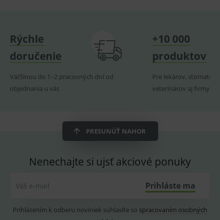
uchová
naposl
navští
produk
Rýchle
+10 000
ssupp.visits
www.medplus.sk
6 měsíců
Cookie
2 dny
pro
fungov
doručenie
produktov
OnLine
smarts
Väčšinou do 1–2 pracovných dní od
Pre lekárov, stomatoló
CookieScriptConsent
1 rok
Tento 
CookieScript
cookie
www.medplus.sk
objednania u vás
veterinárov aj firmy
použív
služba
Cookie
Script.
zapama
předvo
PRESUNÚŤ NAHOR
souhla
soubo
cookie
návště
Nenechajte si ujsť akciové ponuky
Je nutn
banne
cookie
Cookie
Prihláste ma
Váš e-mail
Script
fungov
správn
Prihlásením k odberu noviniek súhlasíte so
spracovaním osobných