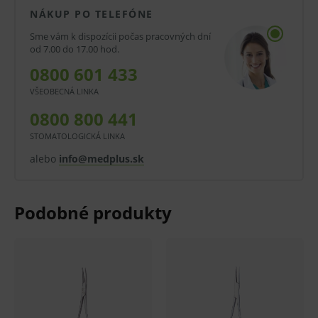
V prípade porušenia zapečateného obalu tohto
NÁKUP PO TELEFÓNE
tovaru nie je z dôvodu ochrany zdravia alebo
Sme vám k dispozícii počas pracovných dní
od 7.00 do 17.00 hod.
hygienických dôvodov možné odstúpiť od kúpnej
0800 601 433
zmluvy v lehote 14 dní.
VŠEOBECNÁ LINKA
0800 800 441
STOMATOLOGICKÁ LINKA
alebo
info@medplus.sk