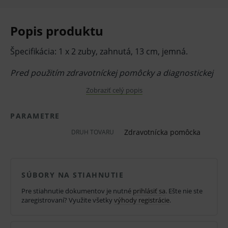
Popis produktu
Špecifikácia: 1 x 2 zuby, zahnutá, 13 cm, jemná.
Pred použitím zdravotníckej pomôcky a diagnostickej
zdravotníckej pomôcky in vitro odporúčame poradu s
Zobraziť celý popis
lekárom. Starostlivo si prečítajte informácie o výrobku
PARAMETRE
a ak je súčasťou, tak aj návod na jeho použitie.
Zdravotnícka pomôcka
DRUH TOVARU
Klinická účinnosť zdravotníckej pomôcky a
diagnostickej zdravotníckej pomôcky in vitro nemusí
byť zaručená, lepšia alebo rovnocenná s účinnosťou
SÚBORY NA STIAHNUTIE
inej liečby alebo inej zdravotníckej pomôcky a
Pre stiahnutie dokumentov je nutné
prihlásiť sa
. Ešte nie ste
diagnostickej zdravotníckej pomôcky in vitro a jeho
zaregistrovaní? Využite všetky
výhody registrácie
.
použitie môže byť spojené s rizikami.