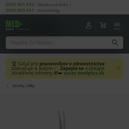
0800 601 433
–
Všeobecná linka
0800 800 441
–
Stomatológ
menu
🏆 Súťaž pre
pracovníkov v zdravotníctve
pokračuje 4. kolom ✅.
Zapojte sa
a získajte
atraktívne odmeny 🎁➡️
sutaz.medplus.sk
Svorky, háky