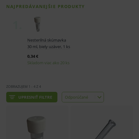
ZOBRAZUJEM
1
-
4
Z
4
UPRESNIŤ FILTRE
Odporúčané
Odporúčané
Najlacnejšie
Najdrahšie
Najnovšie