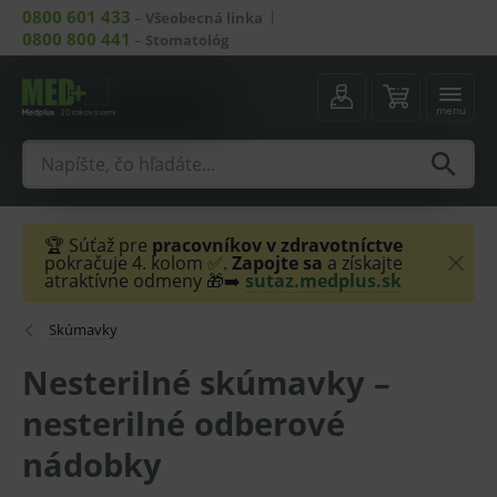
0800 601 433
–
Všeobecná linka
0800 800 441
–
Stomatológ
menu
🏆 Súťaž pre
pracovníkov v zdravotníctve
pokračuje 4. kolom ✅.
Zapojte sa
a získajte
atraktívne odmeny 🎁➡️
sutaz.medplus.sk
Skúmavky
Nesterilné skúmavky –
nesterilné odberové
nádobky