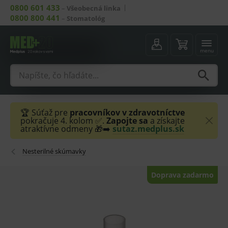
0800 601 433
–
Všeobecná linka
0800 800 441
–
Stomatológ
menu
🏆 Súťaž pre
pracovníkov v zdravotníctve
pokračuje 4. kolom ✅.
Zapojte sa
a získajte
atraktívne odmeny 🎁➡️
sutaz.medplus.sk
Nesterilné skúmavky
Doprava zadarmo