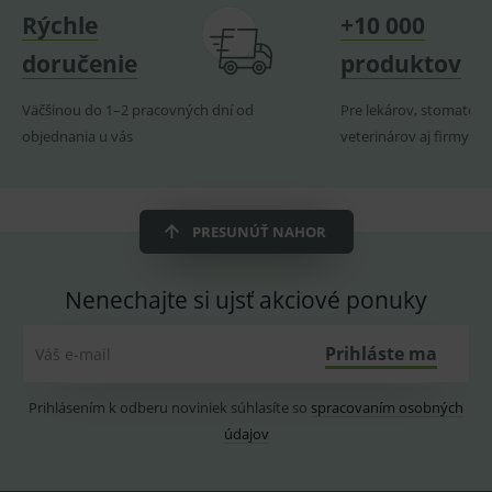
Název
Vyprší
Popis
Doména
Rýchle
+10 000
_sp_id.ef32
www.medplus.sk
2 roky
Cookie
doručenie
produktov
pro
fungov
OnLine
Väčšinou do 1–2 pracovných dní od
Pre lekárov, stomatoló
smarts
objednania u vás
veterinárov aj firmy
PHPSESSID
Zavřením
Univer
PHP.net
prohlížeče
identif
www.medplus.sk
použív
udržov
promě
relací
PRESUNÚŤ NAHOR
uživate
_sp_ses.ef32
www.medplus.sk
30 minut
Cookie
pro
Nenechajte si ujsť akciové ponuky
fungov
OnLine
smarts
Prihláste ma
Váš e-mail
ssupp.vid
www.medplus.sk
6 měsíců
Cookie
2 dny
pro
fungov
OnLine
Prihlásením k odberu noviniek súhlasíte so
spracovaním osobných
smarts
údajov
lastVisitedProducts
www.medplus.sk
1 rok
Cookie
uchová
naposl