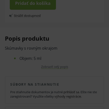
Pridať do košíka
Strážiť dostupnosť
Popis produktu
Skúmavky s rovným okrajom
Objem: 5 ml
Typ: Sorwall
Zobraziť celý popis
Tvar: Kolo dno
Materiál: Polypropylén
SÚBORY NA STIAHNUTIE
Bez zátky
Pre stiahnutie dokumentov je nutné
prihlásiť sa
. Ešte nie ste
zaregistrovaní? Využite všetky
výhody registrácie
.
Rovný okraj