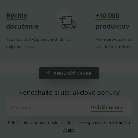
naposl
navští
produk
Rýchle
+10 000
ssupp.visits
www.medplus.sk
6 měsíců
Cookie
2 dny
pro
doručenie
produktov
fungov
OnLine
smarts
Väčšinou do 1–2 pracovných dní od
Pre lekárov, stomatoló
CookieScriptConsent
1 rok
Tento 
CookieScript
objednania u vás
veterinárov aj firmy
cookie
www.medplus.sk
použív
služba
Cookie
Script.
zapama
PRESUNÚŤ NAHOR
předvo
souhla
soubo
cookie
Nenechajte si ujsť akciové ponuky
návště
Je nutn
banne
cookie
Prihláste ma
Váš e-mail
Cookie
Script
fungov
Prihlásením k odberu noviniek súhlasíte so
spracovaním osobných
správn
údajov