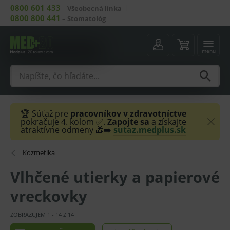
0800 601 433
–
Všeobecná linka
0800 800 441
–
Stomatológ
menu
🏆 Súťaž pre
pracovníkov v zdravotníctve
pokračuje 4. kolom ✅.
Zapojte sa
a získajte
atraktívne odmeny 🎁➡️
sutaz.medplus.sk
Kozmetika
Vlhčené utierky a papierové
vreckovky
ZOBRAZUJEM
1
-
14
Z
14