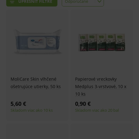
UPRESNIŤ FILTRE
Odporúčané
Odporúčané
Najlacnejšie
Najdrahšie
Najnovšie
MoliCare Skin vlhčené
Papierové vreckovky
ošetrujúce utierky, 50 ks
Medplus 3-vrstvové, 10 x
10 ks
5,60 €
0,90 €
Skladom viac ako 10 ks
Skladom viac ako 20 bal