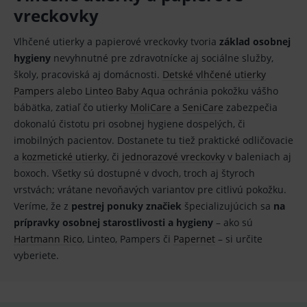
Provider
/
vreckovky
Název
Vyprší
Popis
Doména
_sp_id.ef32
www.medplus.sk
2 roky
Cookie
Vlhčené utierky a papierové vreckovky tvoria
základ osobnej
pro
hygieny
nevyhnutné pre zdravotnícke aj sociálne služby,
fungov
OnLine
školy, pracoviská aj domácnosti.
Detské vlhčené utierky
smarts
Pampers
alebo
Linteo Baby Aqua
ochránia pokožku vášho
PHPSESSID
Zavřením
Univer
PHP.net
bábätka, zatiaľ čo utierky
MoliCare
a
SeniCare
zabezpečia
prohlížeče
identif
www.medplus.sk
použív
dokonalú čistotu pri osobnej hygiene dospelých, či
udržov
promě
imobilných pacientov. Dostanete tu tiež praktické odličovacie
relací
uživate
a
kozmetické utierky
, či
jednorazové vreckovky
v baleniach aj
boxoch. Všetky sú dostupné v dvoch, troch aj štyroch
_sp_ses.ef32
www.medplus.sk
30 minut
Cookie
pro
vrstvách; vrátane nevoňavých variantov pre citlivú pokožku.
fungov
OnLine
Veríme, že z
pestrej ponuky značiek
špecializujúcich sa
na
smarts
prípravky osobnej starostlivosti a hygieny
– ako sú
ssupp.vid
www.medplus.sk
6 měsíců
Cookie
Hartmann Rico
, Linteo, Pampers či
Papernet
– si určite
2 dny
pro
fungov
vyberiete.
OnLine
smarts
lastVisitedProducts
www.medplus.sk
1 rok
Cookie
uchová