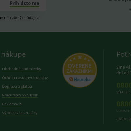
Prihláste ma
aním osobných údajov
 nákupe
Potr
Sme vám
Obchodné podmienky
dní od 
Ochrana osobných údajov
080
Doprava a platba
VŠEOBEC
Prekurzory výbušnín
080
Reklamácia
STOMATO
Výrobcovia a značky
alebo
i