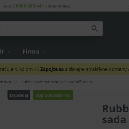
0800 800 441
 linka
–
Stomatológ
ár
Firma
ačuje 4. kolom ✅.
Zapojte sa
a získajte atraktívne odmeny
šenstvo
Rubber-Dam Set Mini, sada na kofferdam
Dopredaj
Doprava zadarmo
Rubb
sada