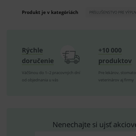
ssupp.visits
Produkt je v kategóriách
PRÍSLUŠENSTVO PRE VÝPL
CookieScriptConsent
C
P
Název
Pro
D
Název
Rýchle
+10 000
Do
_gcl_au
G
doručenie
produktov
.
_gat_UA-
.me
193359858-4
test_cookie
G
Väčšinou do 1–2 pracovných dní
_ga
Pre lekárov, stomato
.d
Goo
.me
od objednania u vás
veterinárov aj firmy
IDE
G
_gid
.d
Goo
.me
VISITOR_INFO1_LIVE
G
YSC
.
Goo
.yo
sid
.se
_ga_GXRFBLV37P
.me
Nenechajte si ujsť akcio