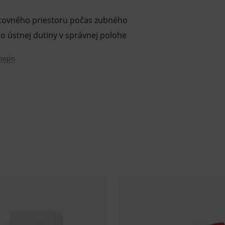
acovného priestoru počas zubného
o ústnej dutiny v správnej polohe
 popis
používania kofferdamu pri stomatologických
é na prácu s kofferdamom a to: profilovaný
na umiestnenie svoriek s odporom proti
nastavenia priemeru otvoru a sadu spôn s