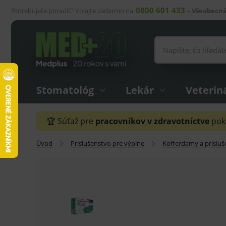
0800 601 433
Potrebujete poradiť? Volajte zadarmo na
–
Všeobecná
Stomatológ
Lekár
Veterin
🏆 Súťaž pre
pracovníkov v zdravotníctve
pokr
Úvod
Príslušenstvo pre výplne
Kofferdamy a príslu