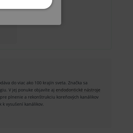
KETINGOVÉ
ľa
u do košíka atď. Pre správne
.
odáva do viac ako 100 krajín sveta. Značka sa
iu. V jej ponuke objavíte aj
endodontické nástroje
nných relací uživatelů
pre plnenie a rekonštrukciu koreňových kanálikov
ok k vysušení kanálikov.
.
.
ů.