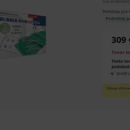
Kód:
W-RBDMINI
Pomôcka pre i
Podrobný p
309 
Tovar s
Tento tov
podobné
Strážiť
Nákup tohto p