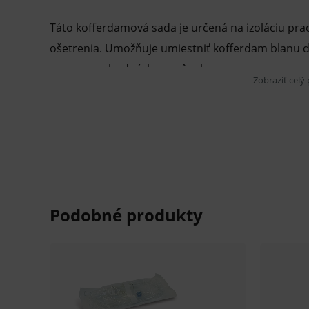
Táto kofferdamová sada je určená na izoláciu pr
ošetrenia. Umožňuje umiestniť kofferdam blanu d
pomocou vhodných pomôcok.
Zobraziť celý
Vlastnosti a výhody:
Štartovacia verzia je ideálna pre výučbu 
výkonoch.
Sada obsahuje základné nástroje potrebn
gumový rám – veľkosť M, sponové kliešte 
otvoreniu, dierovacie kliešte s funkciou 
vysokou elasticitou s tvarovou pamäťou.
Balenie: