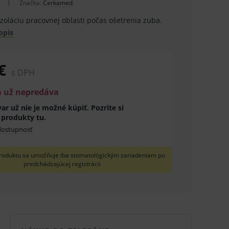
Značka:
Cerkamed
zoláciu pracovnej oblasti počas ošetrenia zuba.
opis
€
s DPH
a už nepredáva
ar už nie je možné kúpiť. Pozrite si
 produkty
tu
.
 dostupnosť
roduktu sa umožňuje iba stomatológickým zariadeniam po
predchádzajúcej registrácii