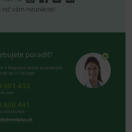
a nič vám neunikne!
ebujete poradiť?
 k dispozícii počas pracovných
7.00 do 17.00 hod.
0 601 433
NÁ LINKA
0 800 441
LOGICKÁ LINKA
nfo@medplus.sk