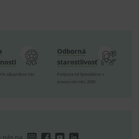
.
om k zapamatování
e nutné, aby banner cookie
a
Odborná
hodné reklamy.
nosti
starostlivosť
e analytics.
poruje cookies a
e analytics.
8 % zákazníkov nás
Podpora od špecialistov s
praxou od roku 2006
hodné reklamy.
e analytics.
telských předvoleb pro
těvník webu používá
dování zobrazení
ení vhodné reklamy.
e analytics.
e nás na