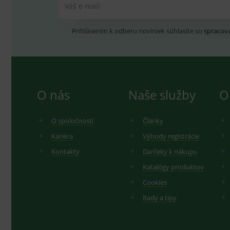
Váš e-mail
Prihlásením k odberu noviniek súhlasíte so
spracov
O nás
Naše služby
O
O spoločnosti
Články
Kariéra
Výhody registrácie
Kontakty
Darčeky k nákupu
Katalógy produktov
Cookies
Rady a tipy