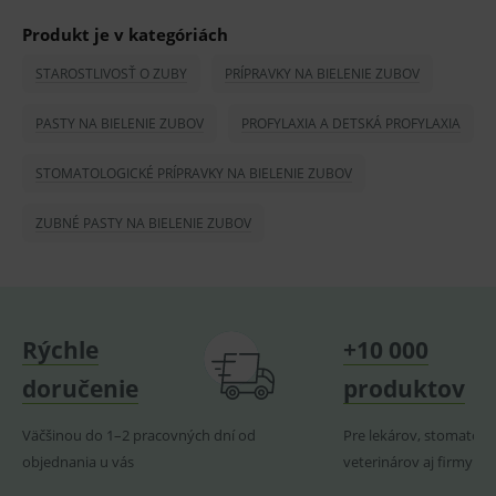
OnLine
smarts
Produkt je v kategóriách
PHPSESSID
Zavřením
Univer
PHP.net
prohlížeče
identif
STAROSTLIVOSŤ O ZUBY
PRÍPRAVKY NA BIELENIE ZUBOV
www.medplus.sk
použív
udržov
promě
PASTY NA BIELENIE ZUBOV
PROFYLAXIA A DETSKÁ PROFYLAXIA
relací
uživate
STOMATOLOGICKÉ PRÍPRAVKY NA BIELENIE ZUBOV
_sp_ses.ef32
www.medplus.sk
30 minut
Cookie
pro
fungov
ZUBNÉ PASTY NA BIELENIE ZUBOV
OnLine
smarts
ssupp.vid
www.medplus.sk
6 měsíců
Cookie
2 dny
pro
fungov
OnLine
smarts
Rýchle
+10 000
lastVisitedProducts
www.medplus.sk
1 rok
Cookie
doručenie
produktov
uchová
naposl
navští
produk
Väčšinou do 1–2 pracovných dní od
Pre lekárov, stomatoló
objednania u vás
veterinárov aj firmy
ssupp.visits
www.medplus.sk
6 měsíců
Cookie
2 dny
pro
fungov