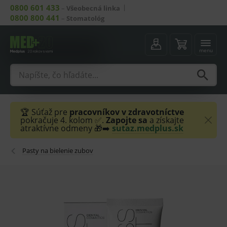
0800 601 433
–
Všeobecná linka
0800 800 441
–
Stomatológ
menu
🏆 Súťaž pre
pracovníkov v zdravotníctve
pokračuje 4. kolom ✅.
Zapojte sa
a získajte
atraktívne odmeny 🎁➡️
sutaz.medplus.sk
Pasty na bielenie zubov