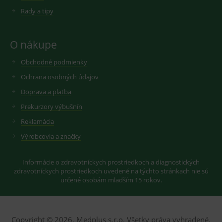
.youtube.com
sid
.seznam.cz
1 měsíc
Cookie od
cookie
seznam.cz
Rady a tipy
nastavuje
googlu.
Youtube ke
Slouží pro
sledování
zobrazení
uživatelskýc
vhodné
O nákupe
předvoleb
reklamy.
pro videa
Youtube
_ga_GXRFBLV37P
.medplus.sk
2 roky
Cookie pro
Obchodné podmienky
vložená do
měření
webů; může
návštěvnosti
Ochrana osobných údajov
také určit,
ve službě
zda
google
návštěvník
Doprava a platba
analytics.
webu
používá
Prekurzory výbušnín
novou nebo
starou verzi
Reklamácia
rozhraní
Youtube.
Výrobcovia a značky
Informácie o zdravotníckych prostriedkoch a diagnostických
zdravotníckych prostriedkoch uvedené na týchto stránkach nie sú
určené osobám mladším 15 rokov.
Copyright © 2026, Medplus s.r.o. Všetky práva vyhradené.