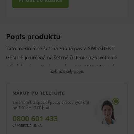
Pridať do košíka
Popis produktu
Táto maximálne šetrná zubná pasta SWISSDENT
GENTLE je určená na šetrné čistenie a zosvetlenie
citlivých zubov. Hodnota abrazivity RDA 24 je jedna z
Zobraziť celý popis
najnižších u bieliacich zubných pást na trhu. Formula
obsahuje prírodné enzýmy papaín a bromelaín, ktoré
pomáhajú odstrániť zubný povlak.
NÁKUP PO TELEFÓNE
Sme vám k dispozícii počas pracovných dní
Vlastnosti a výhody:
od 7.00 do 17.00 hod.
Veľmi šetrné čistenie a zosvetlenie citlivých
0800 601 433
zubov.
VŠEOBECNÁ LINKA
Mikronizovaný kalcium peroxid pôsobí ako na