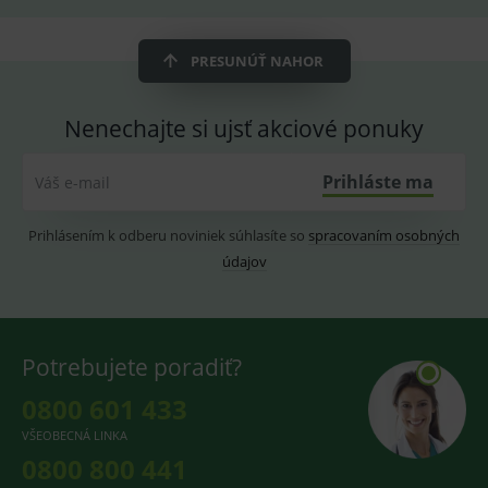
OnLine
smarts
PRESUNÚŤ NAHOR
CookieScriptConsent
1 rok
Tento 
CookieScript
cookie
www.medplus.sk
použív
služba
Nenechajte si ujsť akciové ponuky
Cookie
Script.
zapama
předvo
Prihláste ma
Váš e-mail
souhla
soubo
cookie
návště
Prihlásením k odberu noviniek súhlasíte so
spracovaním osobných
Je nutn
banne
údajov
cookie
Cookie
Script
fungov
správn
Potrebujete poradiť?
0800 601 433
VŠEOBECNÁ LINKA
Provider
/
Název
Vyprší
Popis
Provider
Doména
/
0800 800 441
Název
Vyprší
Popis
Doména
_gcl_au
3
Cookie
Google LLC